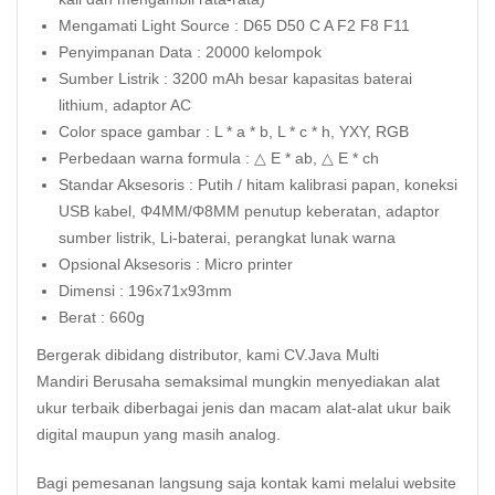
Mengamati Light Source : D65 D50 C A F2 F8 F11
Penyimpanan Data : 20000 kelompok
Sumber Listrik : 3200 mAh besar kapasitas baterai
lithium, adaptor AC
Color space gambar : L * a * b, L * c * h, YXY, RGB
Perbedaan warna formula : △ E * ab, △ E * ch
Standar Aksesoris : Putih / hitam kalibrasi papan, koneksi
USB kabel, Φ4MM/Φ8MM penutup keberatan, adaptor
sumber listrik, Li-baterai, perangkat lunak warna
Opsional Aksesoris : Micro printer
Dimensi : 196x71x93mm
Berat : 660g
Bergerak dibidang distributor, kami CV.Java Multi
Mandiri Berusaha semaksimal mungkin menyediakan alat
ukur terbaik diberbagai jenis dan macam alat-alat ukur baik
digital maupun yang masih analog.
Bagi pemesanan langsung saja kontak kami melalui website