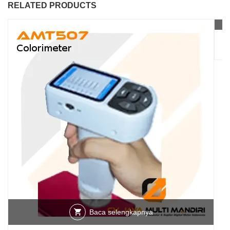
RELATED PRODUCTS
A
Baca selengkapnya