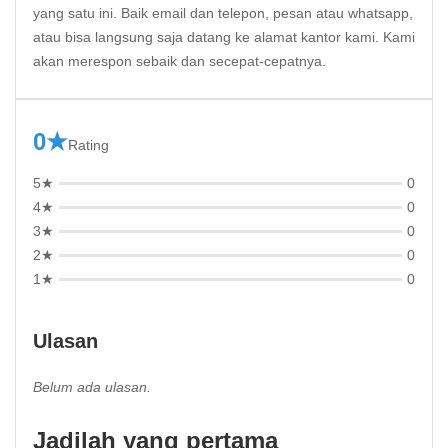
yang satu ini. Baik email dan telepon, pesan atau whatsapp,
atau bisa langsung saja datang ke alamat kantor kami. Kami
akan merespon sebaik dan secepat-cepatnya.
0★
Rating
5★
0
4★
0
3★
0
2★
0
1★
0
Ulasan
Belum ada ulasan.
Jadilah yang pertama