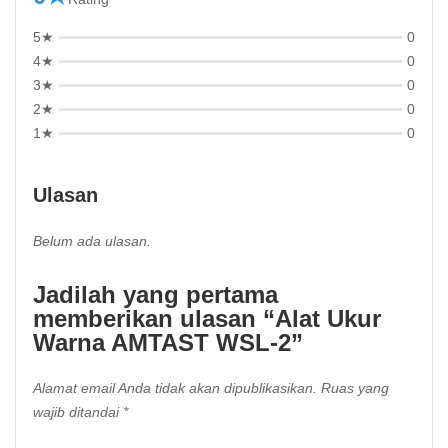
5★
0
4★
0
3★
0
2★
0
1★
0
Ulasan
Belum ada ulasan.
Jadilah yang pertama
memberikan ulasan “Alat Ukur
Warna AMTAST WSL-2”
Alamat email Anda tidak akan dipublikasikan.
Ruas yang
wajib ditandai
*