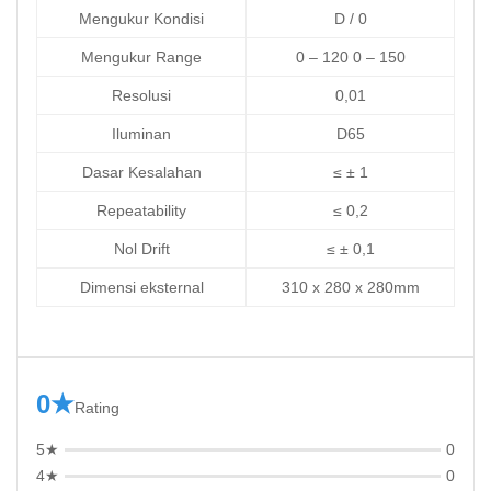
Mengukur Kondisi
D / 0
Mengukur Range
0 – 120 0 – 150
Resolusi
0,01
Iluminan
D65
Dasar Kesalahan
≤ ± 1
Repeatability
≤ 0,2
Nol Drift
≤ ± 0,1
Dimensi eksternal
310 x 280 x 280mm
0★
Rating
5★
0
4★
0