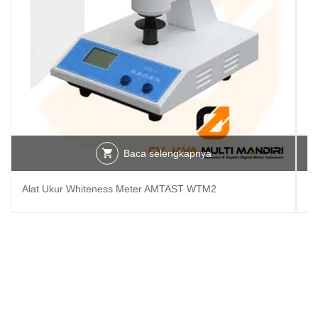
Baca selengkapnya
Alat Ukur Whiteness Meter AMTAST WTM2
WS