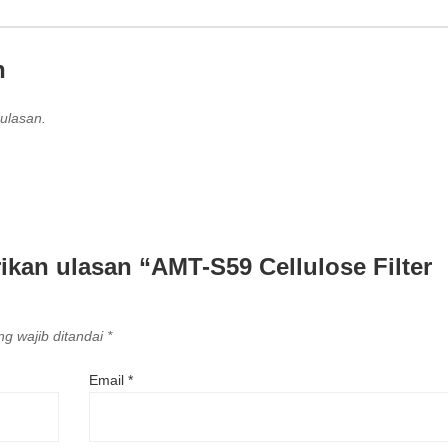
n
ulasan.
kan ulasan “AMT-S59 Cellulose Filter
g wajib ditandai
*
Email
*