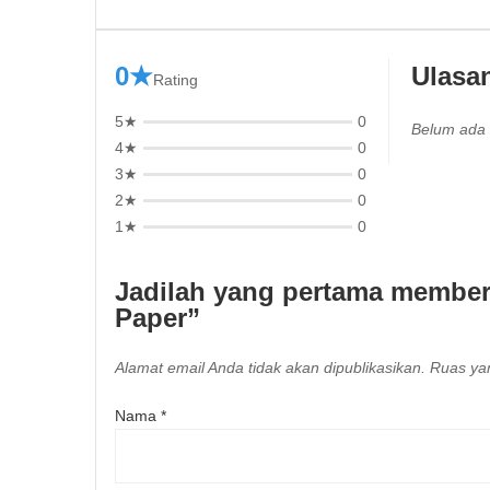
0★
Ulasa
Rating
5★
0
Belum ada 
4★
0
3★
0
2★
0
1★
0
Jadilah yang pertama memberi
Paper”
Alamat email Anda tidak akan dipublikasikan.
Ruas yan
Nama
*