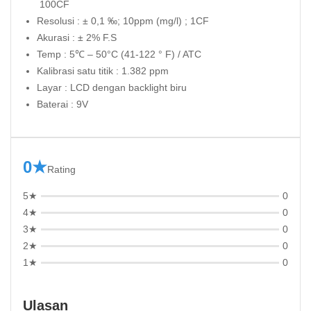
100CF
Resolusi : ± 0,1 ‰; 10ppm (mg/l) ; 1CF
Akurasi : ± 2% F.S
Temp : 5℃ – 50°C (41-122 ° F) / ATC
Kalibrasi satu titik : 1.382 ppm
Layar : LCD dengan backlight biru
Baterai : 9V
0★
Rating
5★
0
4★
0
3★
0
2★
0
1★
0
Ulasan