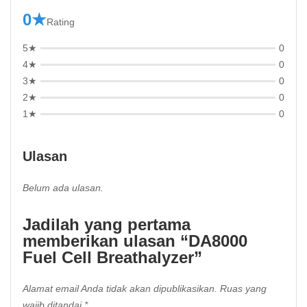
0★
Rating
5★
0
4★
0
3★
0
2★
0
1★
0
Ulasan
Belum ada ulasan.
Jadilah yang pertama
memberikan ulasan “DA8000
Fuel Cell Breathalyzer”
Alamat email Anda tidak akan dipublikasikan.
Ruas yang
wajib ditandai
*