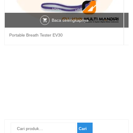
Baca selengkapnya
Portable Breath Tester EV30
Al
Cari