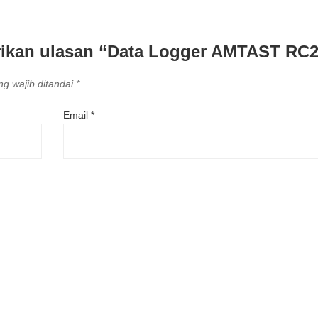
rikan ulasan “Data Logger AMTAST RC
g wajib ditandai
*
Email
*