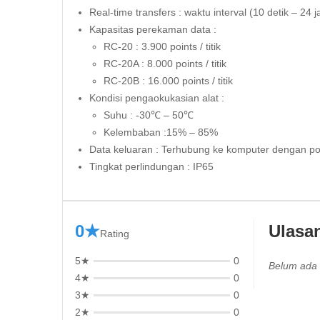
Real-time transfers : waktu interval (10 detik – 24 
Kapasitas perekaman data :
RC-20 : 3.900 points / titik
RC-20A : 8.000 points / titik
RC-20B : 16.000 points / titik
Kondisi pengaokukasian alat :
Suhu : -30℃ – 50℃
Kelembaban :15% – 85%
Data keluaran : Terhubung ke komputer dengan por
Tingkat perlindungan : IP65
0★
Ulasa
Rating
5★
0
Belum ada 
4★
0
3★
0
2★
0