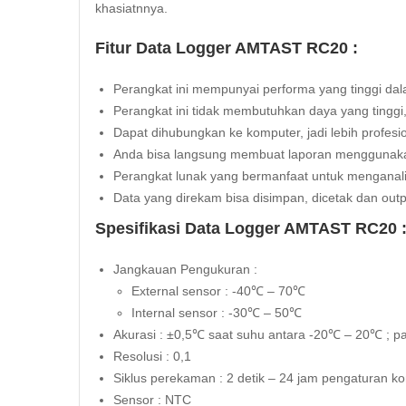
khasiatnnya.
Fitur Data Logger AMTAST RC20 :
Perangkat ini mempunyai performa yang tinggi da
Perangkat ini tidak membutuhkan daya yang tingg
Dapat dihubungkan ke komputer, jadi lebih profesi
Anda bisa langsung membuat laporan menggunakan 
Perangkat lunak yang bermanfaat untuk menganali
Data yang direkam bisa disimpan, dicetak dan outp
Spesifikasi Data Logger AMTAST RC20 
Jangkauan Pengukuran :
External sensor : -40℃ – 70℃
Internal sensor : -30℃ – 50℃
Akurasi : ±0,5℃ saat suhu antara -20℃ – 20℃ ; p
Resolusi : 0,1
Siklus perekaman : 2 detik – 24 jam pengaturan ko
Sensor : NTC