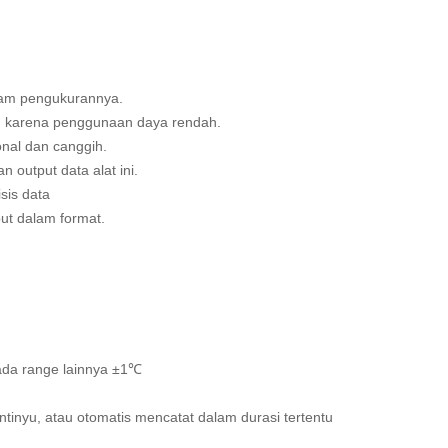
lam pengukurannya.
i, karena penggunaan daya rendah.
onal dan canggih.
output data alat ini.
sis data
ut dalam format.
:
ada range lainnya ±1℃
ntinyu, atau otomatis mencatat dalam durasi tertentu