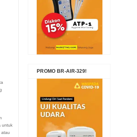
PROMO BR-AIR-329!
ta
g
m
a untuk
 atau