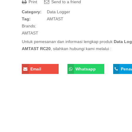
Print
Send to a friend
Category:
Data Logger
Tag:
AMTAST
Brands:
AMTAST
Untuk pemesanan dan informasi lengkap produk
Data Log
AMTAST RC20
, silahkan hubungi kami melalui :
Email
Whatsapp
Pena