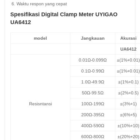
Waktu respon yang cepat
Spesifikasi Digital Clamp Meter UYIGAO
UA6412
model
Jangkauan
Akurasi
UA6412
0.01Ω-0.099Ω
±(1%+0.01)
0.1Ω-0.99Ω
±(1%+0.01)
1.0Ω-49.9Ω
±(1%+0.1)
50Ω-99.5Ω
±(2%+0.5)
Resisntansi
100Ω-199Ω
±(3%+1)
200Ω-395Ω
±(6%+5)
400Ω-590Ω
±(10%+10)
600Ω-800Ω
±(20%+20)