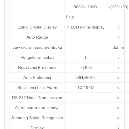
800Ω-1200Ω
±(25%+30)
Fitur
Liquid Crystal Display
4 LCD digital display
√
Auto Range
√
Jaw ukuran saat membuka
32mm
Pengukuran sekali
1
√
Resistansi Frekuensi
＞1KHz
√
Arus Frekuensi
50Hz/60Hz
√
Resistansi Limit Alarm
1Ω-199Ω
√
RS-232 Data Transmission
√
Alarm suara dan cahaya
√
Jamming Signal Recognition
√
Display
√