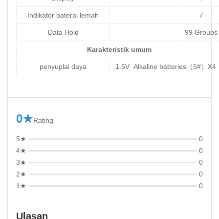
Indikator baterai lemah
√
Data Hold
99 Groups
Karakteristik umum
penyuplai daya
1.5V Alkaline batteries（5#）X4
0★
Rating
5★
0
4★
0
3★
0
2★
0
1★
0
Ulasan