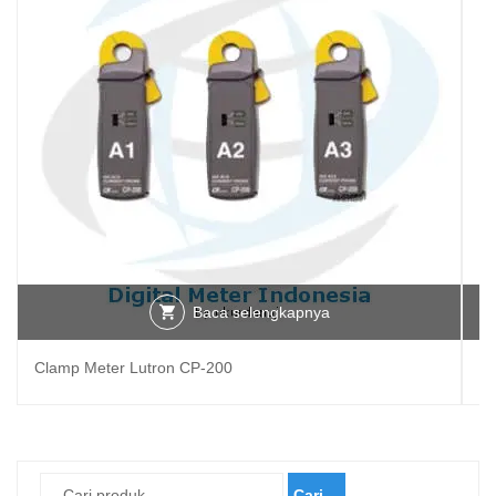
Baca selengkapnya
Clamp Meter Lutron CP-200
Cl
Cari