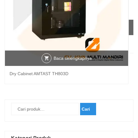
TH
Baca selengkapnya
Dry Cabinet AMTAST TH803D
Cari