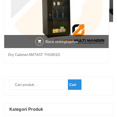
TH
Baca selengkapnya
Dry Cabinet AMTAST TH1801D
Cari
Kategori Produk