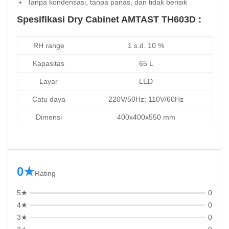
Tanpa kondensasi, tanpa panas, dan tidak berisik
Spesifikasi Dry Cabinet AMTAST TH603D :
RH range
1 s.d. 10 %
Kapasitas
65 L
Layar
LED
Catu daya
220V/50Hz; 110V/60Hz
Dimensi
400x400x550 mm
0★
Rating
5★
0
4★
0
3★
0