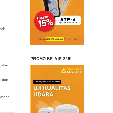
mode
PROMO BR-AIR-329!
, dan
s dan
atsapp,