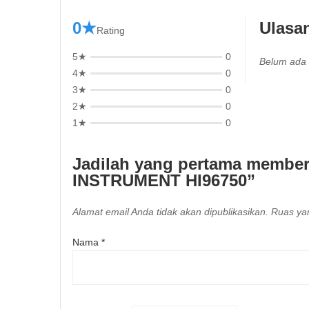
0★
Ulasa
Rating
5★
0
Belum ada 
4★
0
3★
0
2★
0
1★
0
Jadilah yang pertama membe
INSTRUMENT HI96750”
Alamat email Anda tidak akan dipublikasikan.
Ruas yan
Nama
*