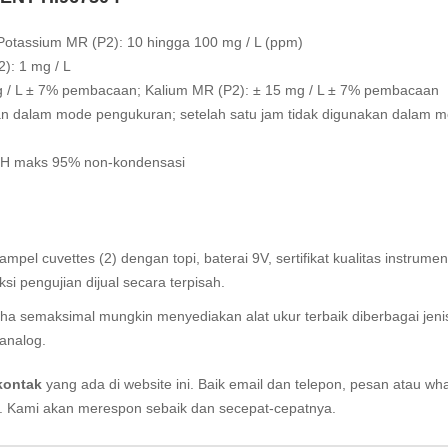
 Potassium MR (P2): 10 hingga 100 mg / L (ppm)
): 1 mg / L
 mg / L ± 7% pembacaan; Kalium MR (P2): ± 15 mg / L ± 7% pembacaan
kan dalam mode pengukuran; setelah satu jam tidak digunakan dalam 
 RH maks 95% non-kondensasi
el cuvettes (2) dengan topi, baterai 9V, sertifikat kualitas instrumen
i pengujian dijual secara terpisah.
aha semaksimal mungkin menyediakan alat ukur terbaik diberbagai jeni
analog.
kontak
yang ada di website ini. Baik email dan telepon, pesan atau wh
i. Kami akan merespon sebaik dan secepat-cepatnya.