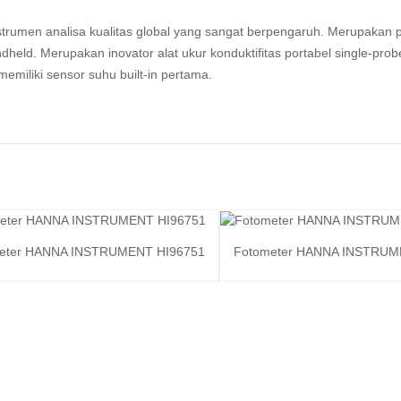
rumen analisa kualitas global yang sangat berpengaruh. Merupakan p
ld. Merupakan inovator alat ukur konduktifitas portabel single-prob
miliki sensor suhu built-in pertama.
eter HANNA INSTRUMENT HI96751
Fotometer HANNA INSTRUM
Baca selengkapnya
Baca selengk