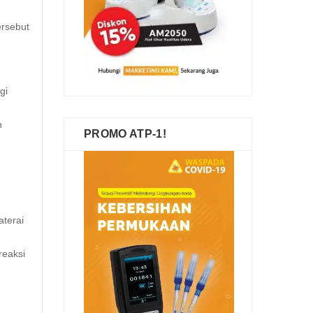
ersebut
gi
n
PROMO ATP-1!
terai
reaksi