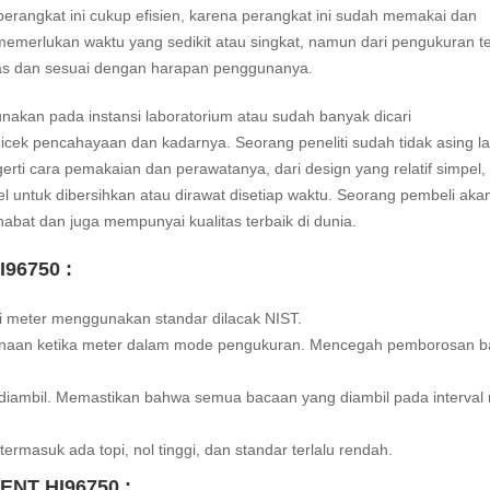
rangkat ini cukup efisien, karena perangkat ini sudah memakai dan
 memerlukan waktu yang sedikit atau singkat, namun dari pengukuran t
tas dan sesuai dengan harapan penggunanya.
unakan pada instansi laboratorium atau sudah banyak dicari
icek pencahayaan dan kadarnya. Seorang peneliti sudah tidak asing la
erti cara pemakaian dan perawatanya, dari design yang relatif simpel,
el untuk dibersihkan atau dirawat disetiap waktu. Seorang pembeli aka
bat dan juga mempunyai kualitas terbaik di dunia.
96750 :
si meter menggunakan standar dilacak NIST.
unaan ketika meter dalam mode pengukuran. Mencegah pemborosan ba
diambil. Memastikan bahwa semua bacaan yang diambil pada interval 
masuk ada topi, nol tinggi, dan standar terlalu rendah.
ENT HI96750 :