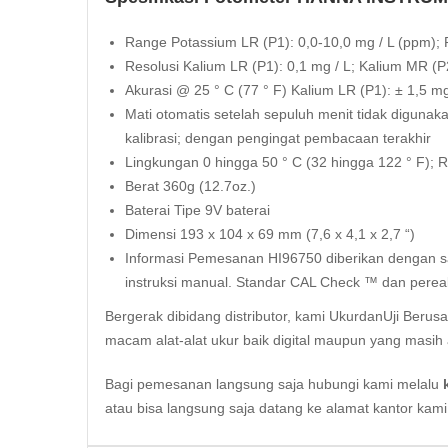
Range Potassium LR (P1): 0,0-10,0 mg / L (ppm);
Resolusi Kalium LR (P1): 0,1 mg / L; Kalium MR (P2
Akurasi @ 25 ° C (77 ° F) Kalium LR (P1): ± 1,5
Mati otomatis setelah sepuluh menit tidak diguna
kalibrasi; dengan pengingat pembacaan terakhir
Lingkungan 0 hingga 50 ° C (32 hingga 122 ° F);
Berat 360g (12.7oz.)
Baterai Tipe 9V baterai
Dimensi 193 x 104 x 69 mm (7,6 x 4,1 x 2,7 “)
Informasi Pemesanan HI96750 diberikan dengan samp
instruksi manual. Standar CAL Check ™ dan pereaks
Bergerak dibidang distributor, kami UkurdanUji Berus
macam alat-alat ukur baik digital maupun yang masih 
Bagi pemesanan langsung saja hubungi kami melalu
atau bisa langsung saja datang ke alamat kantor kam