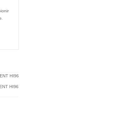
ionir
e.
ENT HI96713
apnya