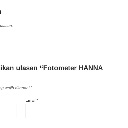
n
ulasan.
rikan ulasan “Fotometer HANNA
g wajib ditandai
*
Email
*