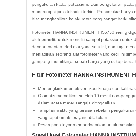
pengukuran kadar potassium. Dan pengukuran pada pe
mengadopsi jenis teknolgi terkini. Proses ukur hanya
bisa menghasilkan ke akuratan yang sangat berkuali
Fotometer HANNA INSTRUMENT HI96750
sering dig
oleh
peneliti
untuk meneliti sampel potassium untuk d
dengan manfaat dari alat yang satu ini, dan juga meng
menjadikan seorang alat fotometer yang kecil ini simp
gampang memilikinya sebab harga yang cukup bersaha
Fitur Fotometer HANNA INSTRUMENT HI
Memungkinkan untuk verifikasi kinerja dan kalibra
Otomatis mematikan setelah 10 menit non-pengg
dalam acara meter sengaja ditinggalkan.
Tampilan waktu yang tersisa sebelum pengukuran 
yang tepat untuk tes yang dilakukan.
Pesan pada layar memperingatkan untuk masalah ter
Spesifikasi Fotometer HANNA INSTRUM