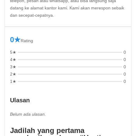
telepon, pesan atau whatsapp, atau bisa langsung saja
datang ke alamat kantor kami. Kami akan merespon sebaik
dan secepat-cepatnya.
0★
Rating
5★
0
4★
0
3★
0
2★
0
1★
0
Ulasan
Belum ada ulasan.
Jadilah yang pertama