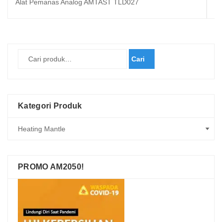
Alat Pemanas Analog AMTAST TLD027
A
Cari
Kategori Produk
PROMO AM2050!