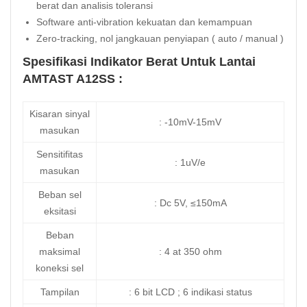
berat dan analisis toleransi
Software anti-vibration kekuatan dan kemampuan
Zero-tracking, nol jangkauan penyiapan ( auto / manual )
Spesifikasi Indikator Berat Untuk Lantai
AMTAST A12SS :
Kisaran sinyal
: -10mV-15mV
masukan
Sensitifitas
: 1uV/e
masukan
Beban sel
: Dc 5V, ≤150mA
eksitasi
Beban
maksimal
: 4 at 350 ohm
koneksi sel
Tampilan
: 6 bit LCD ; 6 indikasi status