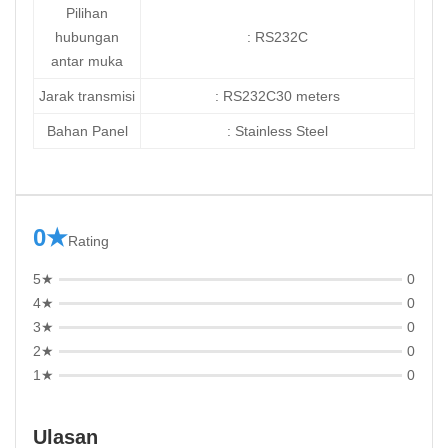
Pilihan
hubungan
: RS232C
antar muka
Jarak transmisi
: RS232C30 meters
Bahan Panel
: Stainless Steel
0★
Rating
5★
0
4★
0
3★
0
2★
0
1★
0
Ulasan