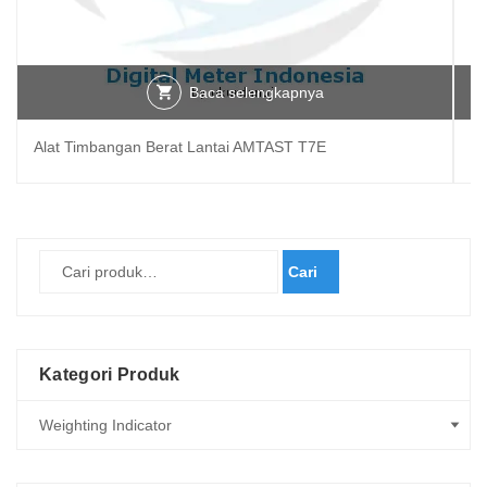
Baca selengkapnya
Alat Timbangan Berat Lantai AMTAST T7E
Ti
Cari
Kategori Produk