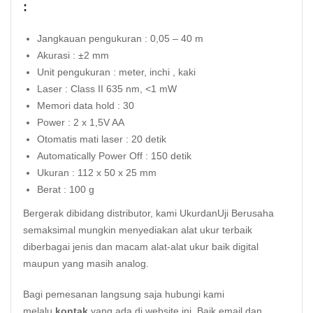
:
Jangkauan pengukuran : 0,05 – 40 m
Akurasi : ±2 mm
Unit pengukuran : meter, inchi , kaki
Laser : Class II 635 nm, <1 mW
Memori data hold : 30
Power : 2 x 1,5V AA
Otomatis mati laser : 20 detik
Automatically Power Off : 150 detik
Ukuran : 112 x 50 x 25 mm
Berat : 100 g
Bergerak dibidang distributor, kami UkurdanUji Berusaha
semaksimal mungkin menyediakan alat ukur terbaik
diberbagai jenis dan macam alat-alat ukur baik digital
maupun yang masih analog.
Bagi pemesanan langsung saja hubungi kami
melalu
kontak
yang ada di website ini. Baik email dan