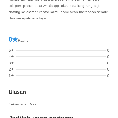
telepon, pesan atau whatsapp, atau bisa langsung saja
datang ke alamat kantor kami. Kami akan merespon sebaik
dan secepat-cepatnya.
0★
Rating
5★
0
4★
0
3★
0
2★
0
1★
0
Ulasan
Belum ada ulasan.