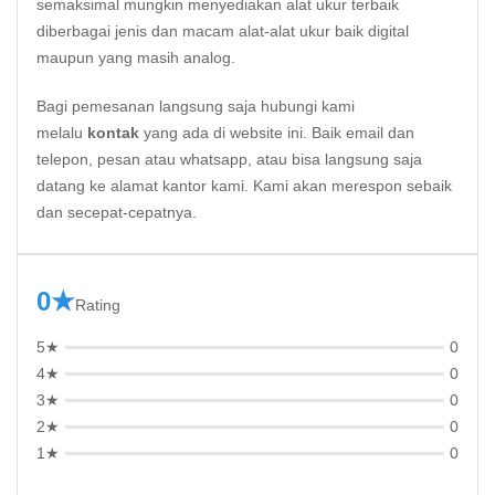
semaksimal mungkin menyediakan alat ukur terbaik
diberbagai jenis dan macam alat-alat ukur baik digital
maupun yang masih analog.
Bagi pemesanan langsung saja hubungi kami
melalu
kontak
yang ada di website ini. Baik email dan
telepon, pesan atau whatsapp, atau bisa langsung saja
datang ke alamat kantor kami. Kami akan merespon sebaik
dan secepat-cepatnya.
0★
Rating
5★
0
4★
0
3★
0
2★
0
1★
0