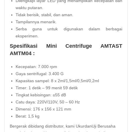
Dilengkapi layar LED yang menampilkan kecepatan dan
waktu putaran.
Tidak berisik, stabil, dan aman.
Tampilannya menarik.
Serba guna untuk digunakan dalam berbagai
eksperimen.
Spesifikasi Mini Centrifuge AMTAST
AMTM04 :
Kecepatan: 7.000 rpm
Gaya sentrifugal: 3.400 G
Kapasitas sampel: 8 x 2ml/1,5ml/0,5ml/0,2ml
Timer: 1 detik – 99 menit 59 detik
Tingkat kebisingan: ≤55 dB
Catu daya: 220V/110V, 50 – 60 Hz
Dimensi: 176 x 156 x 121 mm
Berat: 1,5 kg
Bergerak dibidang distributor, kami UkurdanUji Berusaha