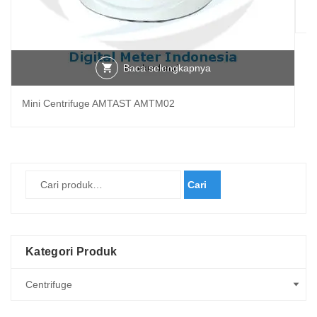
Al
Baca selengkapnya
Mini Centrifuge AMTAST AMTM02
Cari
Kategori Produk