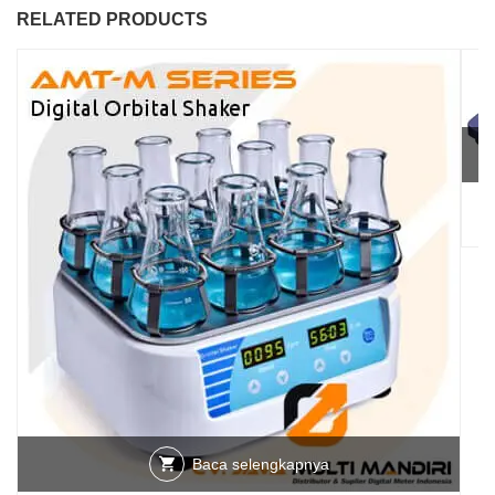
RELATED PRODUCTS
SK
Baca selengkapnya