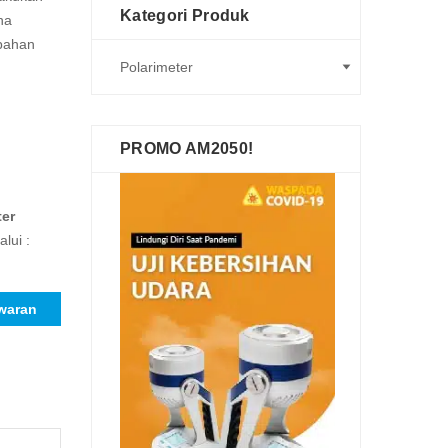
Kategori Produk
na
 bahan
PROMO AM2050!
ter
lui :
waran