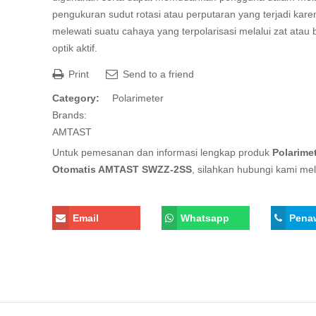
pengukuran sudut rotasi atau perputaran yang terjadi kare
melewati suatu cahaya yang terpolarisasi melalui zat atau
optik aktif.
Print
Send to a friend
Category:
Polarimeter
Brands:
AMTAST
Untuk pemesanan dan informasi lengkap produk
Polarime
Otomatis AMTAST SWZZ-2SS
, silahkan hubungi kami mela
Email
Whatsapp
Pena