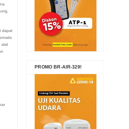
ena
bung,
i dapat
tomatis
 alat
an
PROMO BR-AIR-329!
kar