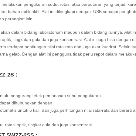
elakukan pengukuran sudut rotasi atau perputaran yang terjadi kar
atau bahan optik aktif. Alat ini dilengkapi dengan USB sebagai penghu
 perangkat lain.
an dalam bidang laboratorium maupun dalam bidang lainnya. Alat in
optik, tingkatan gula dan juga konsentrasi. Alat ini juga bisa dengan o
 terdapat pehitungan nilai rata-rata dan juga akar kuadrat. Selain itu
na gelap. Dengan alat ini pengguna tidak perlu repot dalam melakuk
ZZ-2S :
n untuk mengurangi efek pemanasan suhu pengukuran
 dapat dihubungkan dengan
atis untuk 6 kali, dan juga perhitungan nilai rata-rata dan berarti a
 rotasi optik, tingkat gula dan juga konsentrasi
AST SWZZ-2SS :