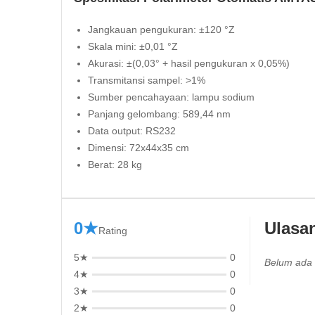
Jangkauan pengukuran: ±120 °Z
Skala mini: ±0,01 °Z
Akurasi: ±(0,03° + hasil pengukuran x 0,05%)
Transmitansi sampel: >1%
Sumber pencahayaan: lampu sodium
Panjang gelombang: 589,44 nm
Data output: RS232
Dimensi: 72x44x35 cm
Berat: 28 kg
0★
Ulasa
Rating
5★
0
Belum ada 
4★
0
3★
0
2★
0