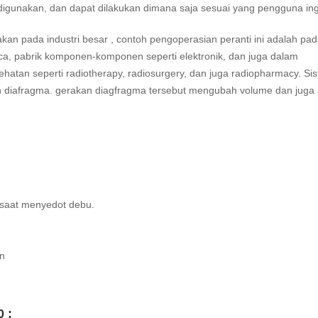
digunakan, dan dapat dilakukan dimana saja sesuai yang pengguna ing
 pada industri besar , contoh pengoperasian peranti ini adalah pa
ca, pabrik komponen-komponen seperti elektronik, dan juga dalam
hatan seperti radiotherapy, radiosurgery, dan juga radiopharmacy. Si
n diafragma. gerakan diagfragma tersebut mengubah volume dan juga
saat menyedot debu.
n
 :