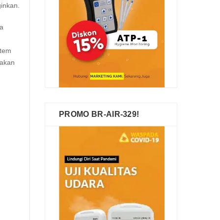
inkan.
da
stem
 akan
PROMO BR-AIR-329!