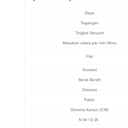
Daya
Tegangan
Tingkat Vacuum
Masukan udara per min./litres
Pas
Koneksi
Berat Bersih
Dimensi
Paket:
Dimensi Karton (CM)
N.W / G.W .