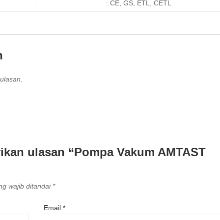
: CE, GS, ETL, CETL
n
ulasan.
rikan ulasan “Pompa Vakum AMTAST
g wajib ditandai
*
Email
*