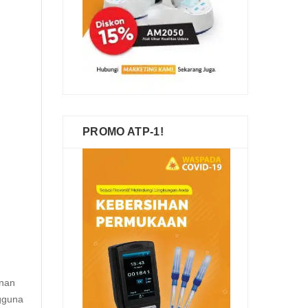
PROMO ATP-1!
inan
ngguna