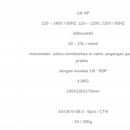
: 1/6 HP
: 220 – 240V / 50HZ; 110 – 120V, 220V / 60HZ
: 600mmHG
: 20 – 23L / menit
: manometer; udara membiarkan-in valve; pegangan g
praktis
: dengan koneksi 1/8 ” BSP
: 4.0KG
: 245X135X170mm
: 43×26.5×38.3 ; 6pcs / CTN
: 24 / 26Kg