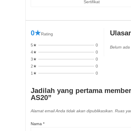
Sertifikat
0★
Ulasa
Rating
5★
0
Belum ada 
4★
0
3★
0
2★
0
1★
0
Jadilah yang pertama membe
AS20”
Alamat email Anda tidak akan dipublikasikan.
Ruas yan
Nama
*