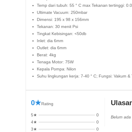
Temp dari tubuh: 55 ° C max Tekanan tertinggi: 0
Ultimate Vacuum: 250mbar
Dimensi: 195 x 98 x 156mm
Tekanan: 30 menit Psi
Tingkat Kebisingan: <50db
Inlet: dia 6mm
Outlet: dia 6mm
Berat: 4kg
Tenaga Motor: 75W
Kepala Pompa: Nilon
Suhu lingkungan kerja: 7-40 ° C; Fungsi: Vakum &
0★
Ulasa
Rating
5★
0
Belum ada 
4★
0
3★
0