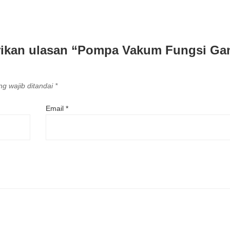
rikan ulasan “Pompa Vakum Fungsi Ga
g wajib ditandai
*
Email
*