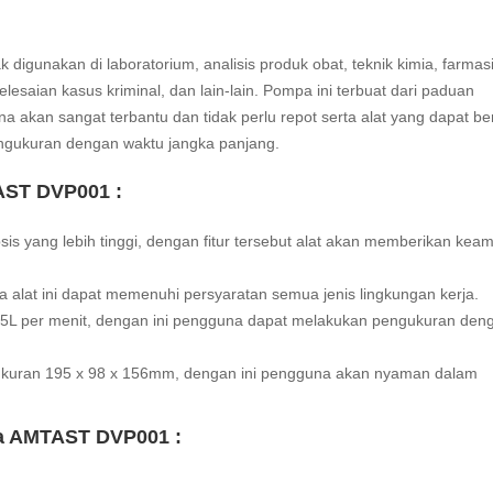
nakan di laboratorium, analisis produk obat, teknik kimia, farmas
esaian kasus kriminal, dan lain-lain. Pompa ini terbuat dari paduan
na akan sangat terbantu dan tidak perlu repot serta alat yang dapat b
ukuran dengan waktu jangka panjang.
AST DVP001 :
is yang lebih tinggi, dengan fitur tersebut alat akan memberikan ke
 alat ini dapat memenuhi persyaratan semua jenis lingkungan kerja.
5L per menit, dengan ini pengguna dapat melakukan pengukuran den
ukuran 195 x 98 x 156mm, dengan ini pengguna akan nyaman dalam
a AMTAST DVP001 :