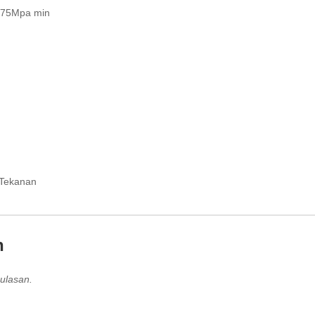
.075Mpa min
 Tekanan
n
ulasan.