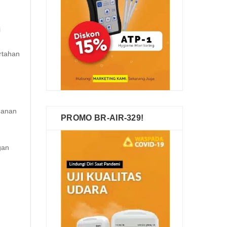
i
ertahan
amanan
PROMO BR-AIR-329!
gan