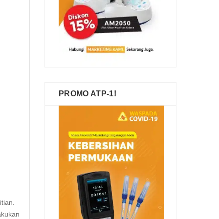
PROMO ATP-1!
tian.
akukan