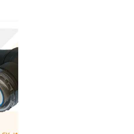
AP-01D
Baca selengkapny