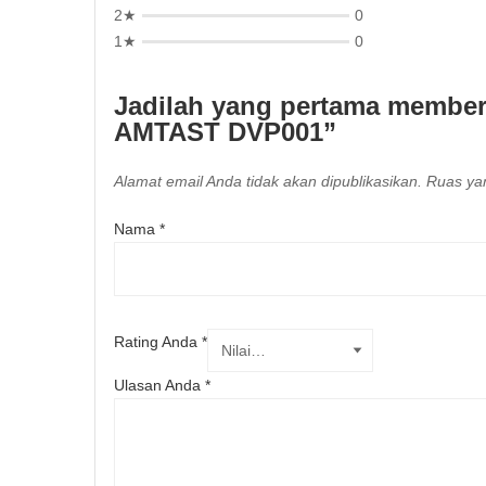
2★
0
1★
0
Jadilah yang pertama membe
AMTAST DVP001”
Alamat email Anda tidak akan dipublikasikan.
Ruas yan
Nama
*
Rating Anda
*
Ulasan Anda
*