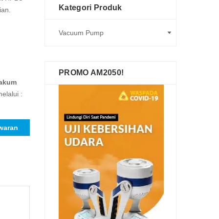
Kategori Produk
ian.
PROMO AM2050!
akum
elalui :
waran