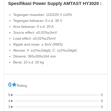
Spesifikasi Power Supply AMTAST HY3020 :
Tegangan masukan: 110/220 V ±10%
Tegangan keluaran: 0 s.d. 30 V
Arus keluaran: 0 s.d. 20 A
Source effect
: ≤0,02%±3mV
Load effect
: ≤0,02%±25mV
Ripple and noise
: ≤ 3mV (RMS)
Akurasi: V: ±(1%±2digit); C: ±(2%±2digit)
Dimensi: 365x265x164 mm
Berat: 10 s.d. 20 kg
0★
Rating
5★
0
4★
0
3★
0