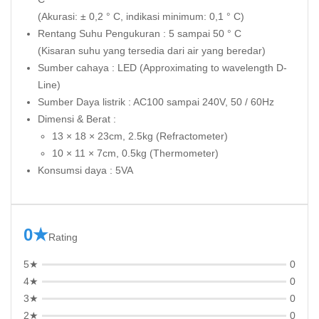
(Akurasi: ± 0,2 ° C, indikasi minimum: 0,1 ° C)
Rentang Suhu Pengukuran : 5 sampai 50 ° C
(Kisaran suhu yang tersedia dari air yang beredar)
Sumber cahaya : LED (Approximating to wavelength D-
Line)
Sumber Daya listrik : AC100 sampai 240V, 50 / 60Hz
Dimensi & Berat :
13 × 18 × 23cm, 2.5kg (Refractometer)
10 × 11 × 7cm, 0.5kg (Thermometer)
Konsumsi daya : 5VA
0★
Rating
5★
0
4★
0
3★
0
2★
0