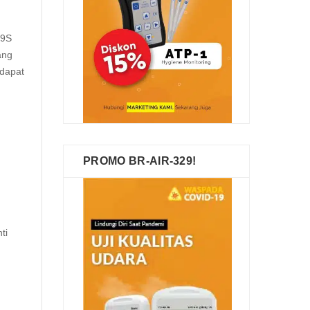
79S
ang
rdapat
PROMO BR-AIR-329!
ti