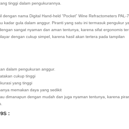
 yang tinggi dalam pengukurannya.
l dengan nama Digital Hand-held “Pocket” Wine Refractometers PAL-
au kadar gula dalam anggur. Piranti yang satu ini termasuk pengukur y
n dengan sangat nyaman dan aman tentunya, karena sifat ergonomis te
ilayar dengan cukup simpel, karena hasil akan tertera pada tampilan
kan dalam pengukuran anggur.
atakan cukup tinggi
kurasi yang tinggi
g hanya memakan daya yang sedikit
au dimanapun dengan mudah dan juga nyaman tentunya, karena piran
s.
9S :