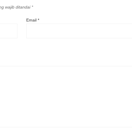
g wajib ditandai
*
Email
*