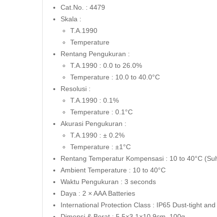
Cat.No. : 4479
Skala :
T.A.1990
Temperature
Rentang Pengukuran :
T.A.1990 : 0.0 to 26.0%
Temperature : 10.0 to 40.0°C
Resolusi :
T.A.1990 : 0.1%
Temperature : 0.1°C
Akurasi Pengukuran :
T.A.1990 : ± 0.2%
Temperature : ±1°C
Rentang Temperatur Kompensasi : 10 to 40°C (Su
Ambient Temperature : 10 to 40°C
Waktu Pengukuran : 3 seconds
Daya : 2 × AAA Batteries
International Protection Class : IP65 Dust-tight and
Dimensi & Berat : 5.5×3.1×10.9cm, 100g