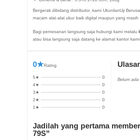
Bergerak dibidang distributor, kami UkurdanUji Berus
macam alat-alat ukur baik digital maupun yang masih 
Bagi pemesanan langsung saja hubungi kami melalu
atau bisa langsung saja datang ke alamat kantor kam
0★
Ulasa
Rating
5★
0
Belum ada 
4★
0
3★
0
2★
0
1★
0
Jadilah yang pertama member
79S”