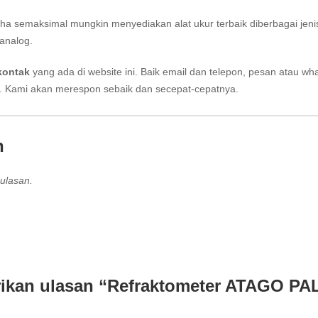
aha semaksimal mungkin menyediakan alat ukur terbaik diberbagai jeni
analog.
kontak
yang ada di website ini. Baik email dan telepon, pesan atau wh
i. Kami akan merespon sebaik dan secepat-cepatnya.
n
ulasan.
ikan ulasan “Refraktometer ATAGO PA