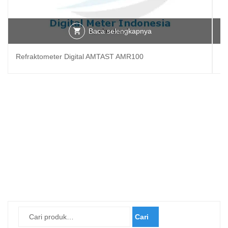
Baca selengkapnya
Refraktometer Digital AMTAST AMR100
Re
Cari