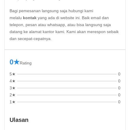
Bagi pemesanan langsung saja hubungi kami
melalu
kontak
yang ada di website ini. Baik email dan
telepon, pesan atau whatsapp, atau bisa langsung saja
datang ke alamat kantor kami. Kami akan merespon sebaik
dan secepat-cepatnya.
0★
Rating
5★
0
4★
0
3★
0
2★
0
1★
0
Ulasan