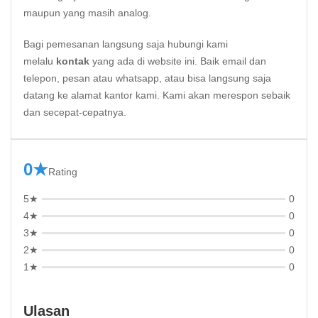
maupun yang masih analog.
Bagi pemesanan langsung saja hubungi kami
melalu
kontak
yang ada di website ini. Baik email dan
telepon, pesan atau whatsapp, atau bisa langsung saja
datang ke alamat kantor kami. Kami akan merespon sebaik
dan secepat-cepatnya.
0★
Rating
5★
0
4★
0
3★
0
2★
0
1★
0
Ulasan