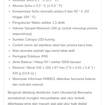
Resolusi Suhu 0,1 ° C (0,1 ° F)
Akurasi Suhu ± 0,3 ° C (± 0,5 ° F)
Kompensasi Suhu otomatis antara 0 dan 40 ° C (32
hingga 104 ° F)
Pengukuran Waktu sekitar 1,5 detik
Volume Sampel Minimum 100 μL (untuk menutupi prisma
sepenuhnya)
Sumber Cahaya LED kuning
Contoh cincin sel stainless steel dan prisma kaca batu
Mati otomatis setelah tiga menit tidak aktif
Peringkat Enklosur IP65
Jenis Baterai / Hidup 9V / sekitar 5000 bacaan
Dimensi / Berat 192 x 102 x 67 mm (7,6 x 4,01 x 2,6 ”) /
420 g (14,8 oz.)
Memesan Informasi HI96821 diberikan bersama baterai
dan instruksi manual
Bergerak dibidang distributor, kami UkurdanUji Berusaha
semaksimal mungkin menyediakan alat ukur terbaik
diberbagai jenis dan macam alat-alat ukur baik digital