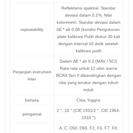
Reflektansi spektral: Standar
deviasi dalam 0,1%; Nilai
kolorimetri: Standar deviasi dalam
repeatability
ΔE * ab 0,08 (kondisi Pengukuran:
plate kalibrasi Putih diukur 30 kali
dengan interval 10 detik setelah
kalibrasi putih
Dalam ΔE * ab 0.2 (MAV / SCI)
Rata-rata untuk 12 ubin warna
Perjanjian instrumen
BCRA Seri II dibandingkan dengan
Inter
nilai yang terukur dengan tubuh
induk
bahasa
Cina, Inggris
2 °, 10 ° (CIE 1931/2 °, CIE 1964-
pengamat
1910 °)
A, C, D50, D65, F2, F6, F7, F8,