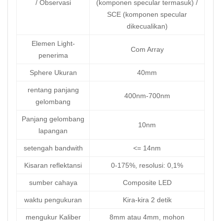
/ Observasi
(komponen specular termasuk) /
SCE (komponen specular
dikecualikan)
Elemen Light-
Com Array
penerima
Sphere Ukuran
40mm
rentang panjang
400nm-700nm
gelombang
Panjang gelombang
10nm
lapangan
setengah bandwith
<= 14nm
Kisaran reflektansi
0-175%, resolusi: 0,1%
sumber cahaya
Composite LED
waktu pengukuran
Kira-kira 2 detik
mengukur Kaliber
8mm atau 4mm, mohon