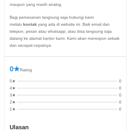
maupun yang masih analog.
Bagi pemesanan langsung saja hubungi kami
melalu
kontak
yang ada di website ini. Baik email dan
telepon, pesan atau whatsapp, atau bisa langsung saja
datang ke alamat kantor kami. Kami akan merespon sebaik
dan secepat-cepatnya.
0★
Rating
5★
0
4★
0
3★
0
2★
0
1★
0
Ulasan