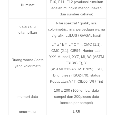
F10, F11, F12 (evaluasi simultan
illuminat
adalah mungkin menggunakan
dua sumber cahaya)
Nilai spektral / grafik, nilai
data yang
colorimetric, nilai perbedaan warna
ditampilkan
/ grafik, LULUS / GAGAL hasil
L * a * b *, L * C * h, CMC (1:1),
CMC (2:1), CIE94; Hunter Lab,
YXY, Munsell, XYZ, MI, WI (ASTM
Ruang warna / data
E313/CIE), YI
yang kolorimetri
(ASTME313/ASTMD1925), ISO,
Brightness (ISO2470), status
Kepadatan A / T, CIE00, WI / Tint
100 x 200 (100 lembar data
memori data
sampel dan 200pieces data
kontras per sampel)
antarmuka
USB