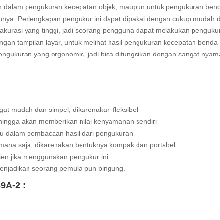
an dalam pengukuran kecepatan objek, maupun untuk pengukuran ben
annya. Perlengkapan pengukur ini dapat dipakai dengan cukup mudah 
akurasi yang tinggi, jadi seorang pengguna dapat melakukan penguku
ngan tampilan layar, untuk melihat hasil pengukuran kecepatan benda
t pengukuran yang ergonomis, jadi bisa difungsikan dengan sangat nya
gat mudah dan simpel, dikarenakan fleksibel
ehingga akan memberikan nilai kenyamanan sendiri
ntu dalam pembacaan hasil dari pengukuran
 kemana saja, dikarenakan bentuknya kompak dan portabel
sien jika menggunakan pengukur ini
menjadikan seorang pemula pun bingung.
9A-2 :