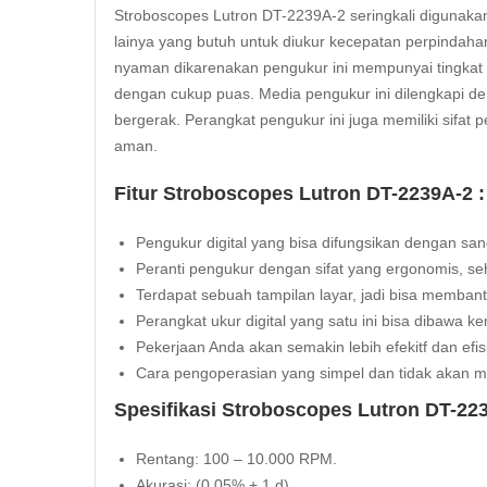
Stroboscopes Lutron DT-2239A-2 seringkali digunak
lainya yang butuh untuk diukur kecepatan perpindah
nyaman dikarenakan pengukur ini mempunyai tingkat 
dengan cukup puas. Media pengukur ini dilengkapi de
bergerak. Perangkat pengukur ini juga memiliki sifa
aman.
Fitur Stroboscopes Lutron DT-2239A-2 :
Pengukur digital yang bisa difungsikan dengan san
Peranti pengukur dengan sifat yang ergonomis, s
Terdapat sebuah tampilan layar, jadi bisa memba
Perangkat ukur digital yang satu ini bisa dibawa
Pekerjaan Anda akan semakin lebih efekitf dan efi
Cara pengoperasian yang simpel dan tidak akan 
Spesifikasi Stroboscopes Lutron DT-223
Rentang: 100 – 10.000 RPM.
Akurasi: (0,05% + 1 d).