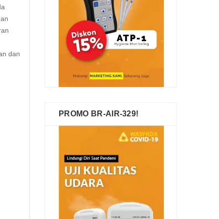
da
dan
ran
man dan
PROMO BR-AIR-329!