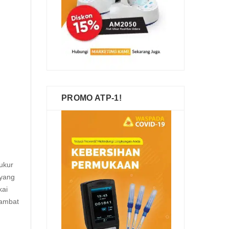
PROMO ATP-1!
ukur
 yang
kai
lambat