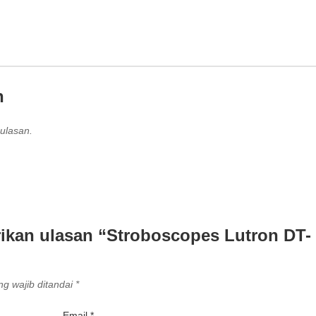
n
ulasan.
ikan ulasan “Stroboscopes Lutron DT-
g wajib ditandai
*
Email
*