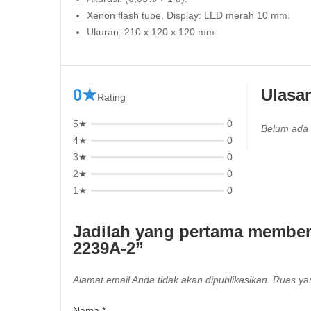
Xenon flash tube, Display: LED merah 10 mm.
Ukuran: 210 x 120 x 120 mm.
0★
Ulasa
Rating
5★
0
Belum ada 
4★
0
3★
0
2★
0
1★
0
Jadilah yang pertama member
2239A-2”
Alamat email Anda tidak akan dipublikasikan.
Ruas yan
Nama
*