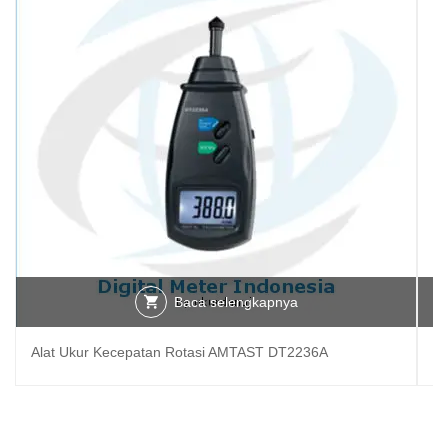
Baca selengkapnya
Alat Ukur Kecepatan Rotasi AMTAST DT2236A
T