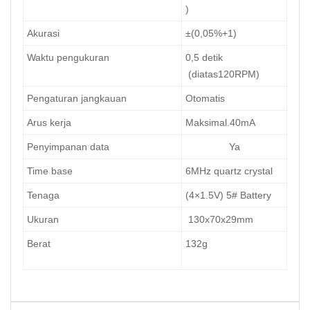
)
Akurasi
±(0,05%+1)
Waktu pengukuran
0,5
detik
(diatas120RPM)
Pengaturan jangkauan
Otomatis
Arus kerja
Maksimal.40mA
Penyimpanan data
Ya
Time base
6MHz quartz crystal
Tenaga
(4×1.5V) 5# Battery
Ukuran
130x70x29mm
Berat
132g