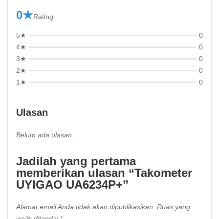
0★
Rating
5★
0
4★
0
3★
0
2★
0
1★
0
Ulasan
Belum ada ulasan.
Jadilah yang pertama
memberikan ulasan “Takometer
UYIGAO UA6234P+”
Alamat email Anda tidak akan dipublikasikan.
Ruas yang
wajib ditandai
*