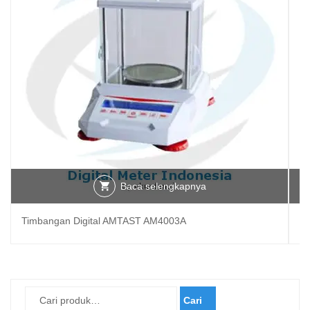
Baca selengkapnya
Timbangan Digital AMTAST AM4003A
Ti
Cari