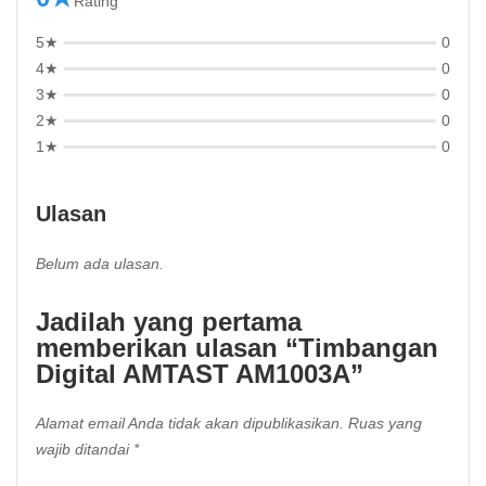
Rating
5★
0
4★
0
3★
0
2★
0
1★
0
Ulasan
Belum ada ulasan.
Jadilah yang pertama
memberikan ulasan “Timbangan
Digital AMTAST AM1003A”
Alamat email Anda tidak akan dipublikasikan.
Ruas yang
wajib ditandai
*