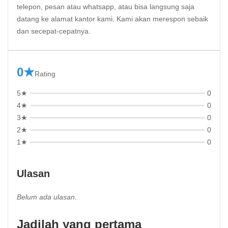
telepon, pesan atau whatsapp, atau bisa langsung saja
datang ke alamat kantor kami. Kami akan merespon sebaik
dan secepat-cepatnya.
0★
Rating
5★
0
4★
0
3★
0
2★
0
1★
0
Ulasan
Belum ada ulasan.
Jadilah yang pertama