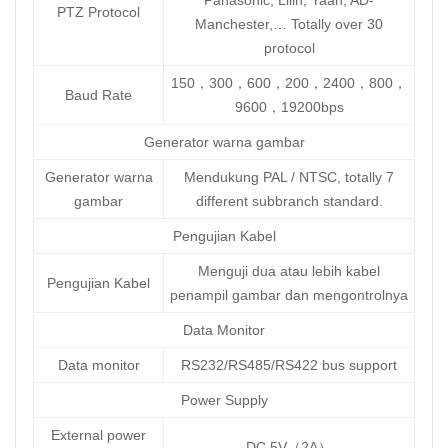
Panasonic, Lilin, Yaan, AD-
PTZ Protocol
Manchester,… Totally over 30
protocol
150，300，600，200，2400，800，
Baud Rate
9600，19200bps
Generator warna gambar
Generator warna
Mendukung PAL / NTSC, totally 7
gambar
different subbranch standard.
Pengujian Kabel
Menguji dua atau lebih kabel
Pengujian Kabel
penampil gambar dan mengontrolnya
Data Monitor
Data monitor
RS232/RS485/RS422 bus support
Power Supply
External power
DC 5V（2A）