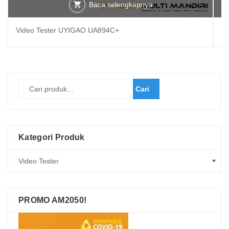
Baca selengkapnya
Video Tester UYIGAO UA894C+
Vi
Cari
Kategori Produk
PROMO AM2050!