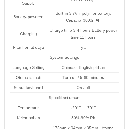
Supply
Built-in 3.7V li-polymer battery,
Battery-powered
Capacity 3000mAh
Charge time 3-4 hours Battery power
Charging
time 11 hours
Fitur hemat daya
ya
System Settings
Language Setting
Chinese, English pilihan
Otomatis mati
Turn off / 5-60 minutes
Suara keyboard
On / off
Spesifikasi umum
Temperatur
-20℃—+70℃
Kelembaban
30%-90% Rh
175mm x 94mm x 35mm （tanpa