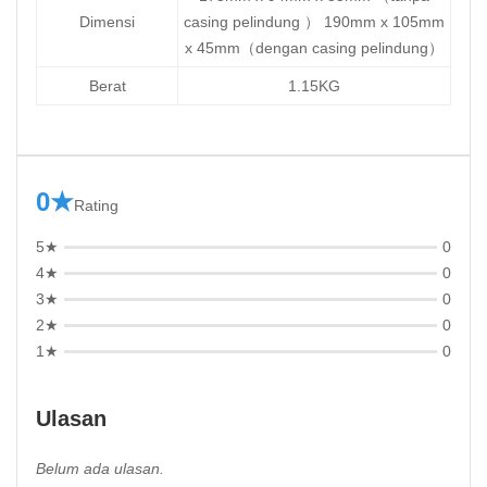
Dimensi
casing pelindung ） 190mm x 105mm
x 45mm（dengan casing pelindung）
Berat
1.15KG
0★
Rating
5★
0
4★
0
3★
0
2★
0
1★
0
Ulasan
Belum ada ulasan.