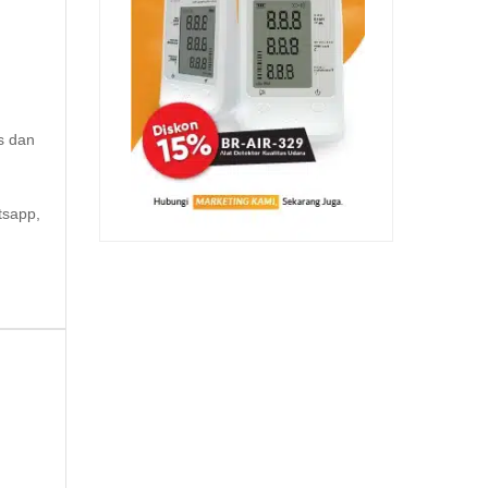
s dan
tsapp,