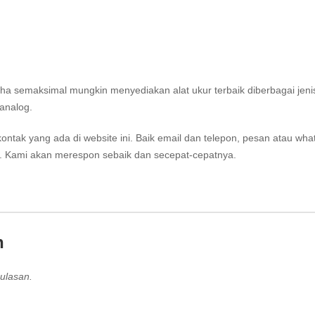
aha semaksimal mungkin menyediakan alat ukur terbaik diberbagai jeni
analog.
kontak
yang ada di website ini. Baik email dan telepon, pesan atau wha
i. Kami akan merespon sebaik dan secepat-cepatnya.
n
ulasan.