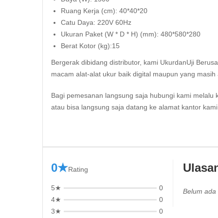
Ruang Kerja (cm): 40*40*20
Catu Daya: 220V 60Hz
Ukuran Paket (W * D * H) (mm): 480*580*280
Berat Kotor (kg):15
Bergerak dibidang distributor, kami UkurdanUji Berus
macam alat-alat ukur baik digital maupun yang masih 
Bagi pemesanan langsung saja hubungi kami melalu
atau bisa langsung saja datang ke alamat kantor kam
0★
Ulasa
Rating
5★
0
Belum ada 
4★
0
3★
0