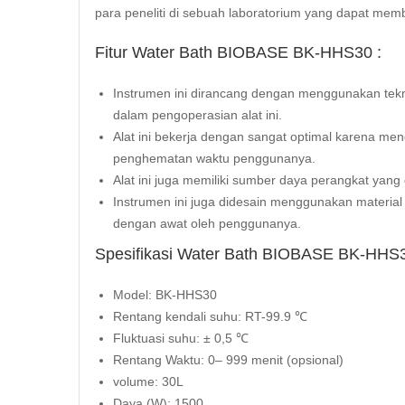
para peneliti di sebuah
laboratorium
yang dapat mem
Fitur Water Bath BIOBASE BK-HHS30 :
Instrumen ini dirancang dengan menggunakan tek
dalam pengoperasian alat ini.
Alat ini bekerja dengan sangat optimal karena m
penghematan waktu penggunanya.
Alat ini juga memiliki sumber daya perangkat ya
Instrumen ini juga didesain menggunakan material 
dengan awat oleh penggunanya.
Spesifikasi Water Bath BIOBASE BK-HHS3
Model: BK-HHS30
Rentang kendali suhu: RT-99.9 ℃
Fluktuasi suhu: ± 0,5 ℃
Rentang Waktu: 0– 999 menit (opsional)
volume: 30L
Daya (W): 1500