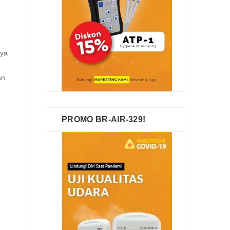
nya
an
PROMO BR-AIR-329!