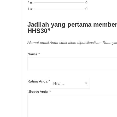
2★
0
1★
0
Jadilah yang pertama member
HHS30”
Alamat email Anda tidak akan dipublikasikan.
Ruas yan
Nama
*
Rating Anda
*
Ulasan Anda
*