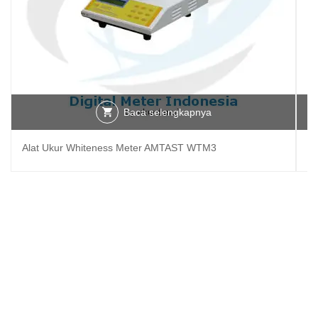
Baca selengkapnya
Alat Ukur Whiteness Meter AMTAST WTM3
Al