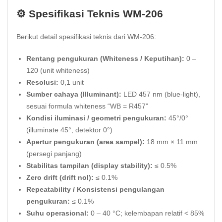
⚙️ Spesifikasi Teknis WM-206
Berikut detail spesifikasi teknis dari WM-206:
Rentang pengukuran (Whiteness / Keputihan):
0 –
120 (unit whiteness)
Resolusi:
0,1 unit
Sumber cahaya (Illuminant):
LED 457 nm (blue-light),
sesuai formula whiteness “WB = R457”
Kondisi iluminasi / geometri pengukuran:
45°/0°
(illuminate 45°, detektor 0°)
Apertur pengukuran (area sampel):
18 mm × 11 mm
(persegi panjang)
Stabilitas tampilan (display stability):
≤ 0.5%
Zero drift (drift nol):
≤ 0.1%
Repeatability / Konsistensi pengulangan
pengukuran:
≤ 0.1%
Suhu operasional:
0 – 40 °C; kelembapan relatif < 85%