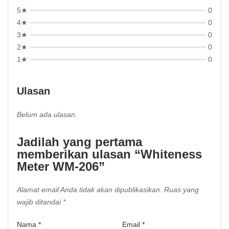
5★
0
4★
0
3★
0
2★
0
1★
0
Ulasan
Belum ada ulasan.
Jadilah yang pertama
memberikan ulasan “Whiteness
Meter WM-206”
Alamat email Anda tidak akan dipublikasikan.
Ruas yang
wajib ditandai
*
Nama
*
Email
*