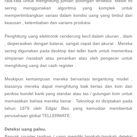
rata-rata untuk menghitung jumlah potongan tersebut. Mesin ini
sering menggunakan algoritma yang komplek untuk
mempertimbangkan variasi dalam kondisi uang yang timbul dari
keausan , kelembaban dan varians produksi.
Penghitung uang elektronik cenderung kecil dalam ukuran , diam
, dioperasikan dengan baterai, sangat cepat dan akurat . Mereka
sering digunakan pada desktop dari teller bank untuk memeriksa
simpanan nasabah atau penarikan atau oleh pengecer untuk
menghitung uang dari cash register .
Meskipun kemampuan mereka bervariasi tergantung model ,
biasanya mereka dapat menghitung baik kertas dan koin dan
periksa bundel bank yang standar atau tas / gulungan koin untuk
memastikan bahwa mereka benar . Teknologi ini diciptakan pada
tahun 1979 oleh Edgar Biss yang kemudian membentuk
perusahaan global TELLERMATE .
Deteksi uang palsu.
Banyak counter tagihan / uang memiliki langkah-langkah deteksi