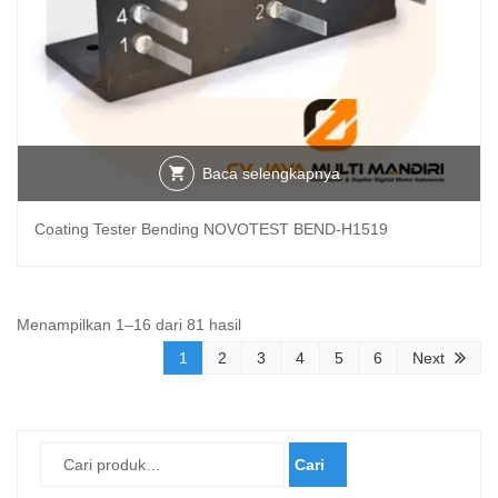
Baca selengkapnya
Coating Tester Bending NOVOTEST BEND-H1519
Diurutkan
Menampilkan 1–16 dari 81 hasil
menurut
1
2
3
4
5
6
Next
yang
terbaru
Cari