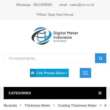
Whataspp : 08113038383
email : sales@jvm.co.id
Pilihan Tepat Hasil Akurat
Cek Promo Disini !
CATEGORIES
Beranda
Thickness Meter
Coating Thickness Meter
Ala