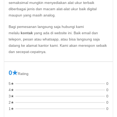
semaksimal mungkin menyediakan alat ukur terbaik
diberbagai jenis dan macam alat-alat ukur baik digital
maupun yang masih analog.
Bagi pemesanan langsung saja hubungi kami
melalu
kontak
yang ada di website ini. Baik email dan
telepon, pesan atau whatsapp, atau bisa langsung saja
datang ke alamat kantor kami. Kami akan merespon sebaik
dan secepat-cepatnya.
0★
Rating
5★
0
4★
0
3★
0
2★
0
1★
0