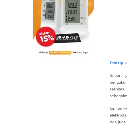
Prinsip k
Seperti 
pengukura
salinitas
sebagain
Ion-ion k
elektrod
Ada juga 