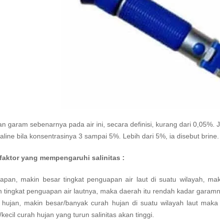
 garam sebenarnya pada air ini, secara definisi, kurang dari 0,05%. Jik
aline bila konsentrasinya 3 sampai 5%. Lebih dari 5%, ia disebut brine.
 faktor yang mempengaruhi salinitas :
apan, makin besar tingkat penguapan air laut di suatu wilayah, mak
 tingkat penguapan air lautnya, maka daerah itu rendah kadar garamn
hujan, makin besar/banyak curah hujan di suatu wilayah laut maka s
t/kecil curah hujan yang turun salinitas akan tinggi.