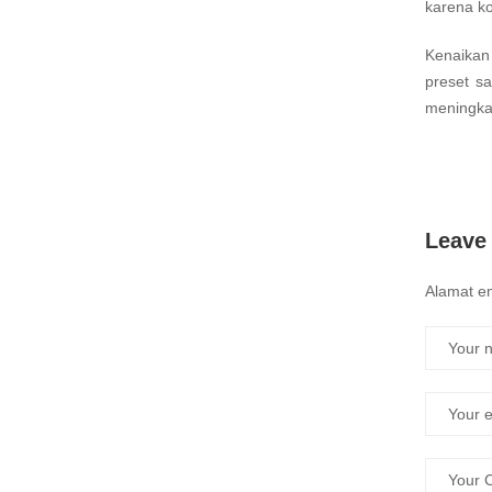
karena ko
Kenaikan 
preset sa
meningkat
Leave
Alamat em