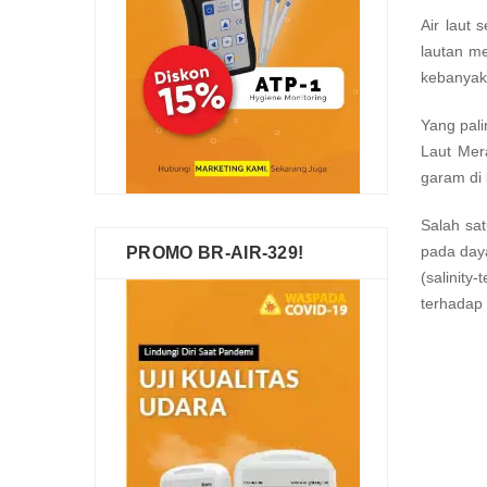
Air laut
lautan me
kebanyaka
Yang pali
Laut Mera
garam di 
Salah sat
pada daya
PROMO BR-AIR-329!
(salinity
terhadap 