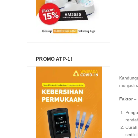
PROMO ATP-1!
Kandungan
menjadi s
Faktor –
Pengu
rendah
Curah 
sediki