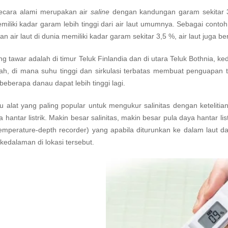
 secara alami merupakan air
saline
dengan kandungan garam sekitar 
miliki kadar garam lebih tinggi dari air laut umumnya. Sebagai conto
n air laut di dunia memiliki kadar garam sekitar 3,5 %, air laut jug
ng tawar adalah di timur Teluk Finlandia dan di utara Teluk Bothnia, ke
h, di mana suhu tinggi dan sirkulasi terbatas membuat penguapan ti
beberapa danau dapat lebih tinggi lagi.
u alat yang paling popular untuk mengukur salinitas dengan ketelitian
 hantar listrik. Makin besar salinitas, makin besar pula daya hantar li
-temperature-depth recorder) yang apabila diturunkan ke dalam laut 
kedalaman di lokasi tersebut.