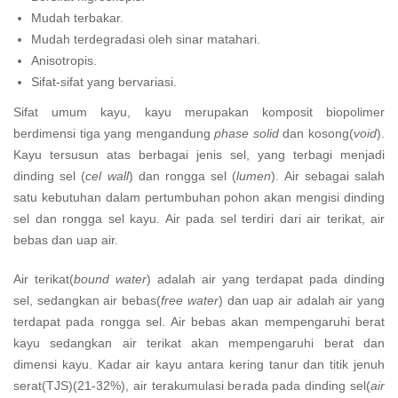
Mudah terbakar.
Mudah terdegradasi oleh sinar matahari.
Anisotropis.
Sifat-sifat yang bervariasi.
Sifat umum kayu, kayu merupakan komposit biopolimer
berdimensi tiga yang mengandung
phase solid
dan kosong(
void
).
Kayu tersusun atas berbagai jenis sel, yang terbagi menjadi
dinding sel (
cel wall
) dan rongga sel (
lumen
). Air sebagai salah
satu kebutuhan dalam pertumbuhan pohon akan mengisi dinding
sel dan rongga sel kayu. Air pada sel terdiri dari air terikat, air
bebas dan uap air.
Air terikat(
bound water
) adalah air yang terdapat pada dinding
sel, sedangkan air bebas(
free water
) dan uap air adalah air yang
terdapat pada rongga sel. Air bebas akan mempengaruhi berat
kayu sedangkan air terikat akan mempengaruhi berat dan
dimensi kayu. Kadar air kayu antara kering tanur dan titik jenuh
serat(TJS)(21-32%), air terakumulasi berada pada dinding sel(
air