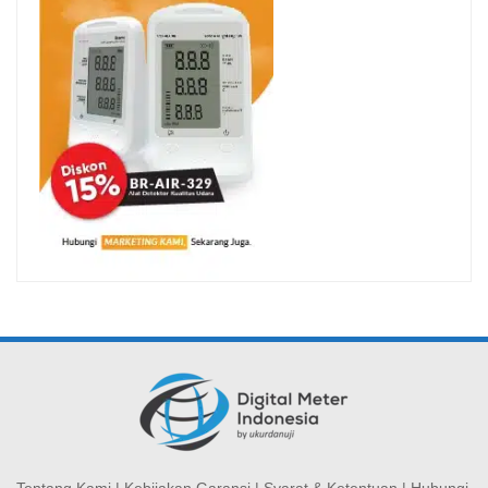
Tentang Kami
|
Kebijakan Garansi
|
Syarat & Ketentuan
|
Hubungi