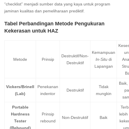
“checklist” menjadi sumber data yang kaya untuk program
jaminan kualitas dan pemeliharaan prediktif.
Tabel Perbandingan Metode Pengukuran
Kekerasan untuk HAZ
Keses
Kemampuan
un
Destruktif/Non-
Metode
Prinsip
In-Situ
di
Anal
Destruktif
Lapangan
Stru
Ba
Baik, 
Vickers/Brinell
Penekanan
Tidak
Destruktif
pa
(Lab)
indentor
mungkin
sam
Portable
Terb
Hardness
Prinsip
lebih
Non-Destruktif
Baik
Tester
rebound
keke
(Rebound)
um