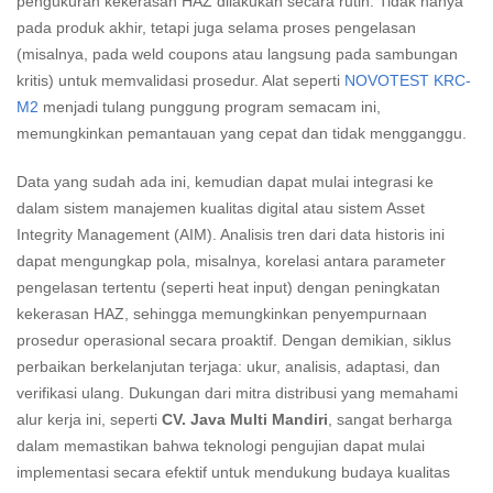
pengukuran kekerasan HAZ dilakukan secara rutin. Tidak hanya
pada produk akhir, tetapi juga selama proses pengelasan
(misalnya, pada weld coupons atau langsung pada sambungan
kritis) untuk memvalidasi prosedur. Alat seperti
NOVOTEST KRC-
M2
menjadi tulang punggung program semacam ini,
memungkinkan pemantauan yang cepat dan tidak mengganggu.
Data yang sudah ada ini, kemudian dapat mulai integrasi ke
dalam sistem manajemen kualitas digital atau sistem Asset
Integrity Management (AIM). Analisis tren dari data historis ini
dapat mengungkap pola, misalnya, korelasi antara parameter
pengelasan tertentu (seperti heat input) dengan peningkatan
kekerasan HAZ, sehingga memungkinkan penyempurnaan
prosedur operasional secara proaktif. Dengan demikian, siklus
perbaikan berkelanjutan terjaga: ukur, analisis, adaptasi, dan
verifikasi ulang. Dukungan dari mitra distribusi yang memahami
alur kerja ini, seperti
CV. Java Multi Mandiri
, sangat berharga
dalam memastikan bahwa teknologi pengujian dapat mulai
implementasi secara efektif untuk mendukung budaya kualitas