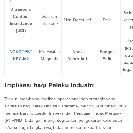
Ultrasonic
Baik 
Contact
Getaran
Non-Destruktif
Baik
keke
Impedance
ultrasonik
ti
(UCI)
Ung
(kh
NOVOTEST
Koersivitas
Non-
Sangat
stru
KRC-M2
Magnetik
Destruktif
Baik
baja,
tega
Implikasi bagi Pelaku Industri
Tren ini membawa implikasi operasional dan strategis yang
signifikan bagi pelaku industri. Pertama, muncul kebutuhan untuk
memperbarui prosedur Inspeksi dan Pengujian Tidak Merusak
(PTM/NDT), dengan mengintegrasikan pengukuran kekerasan
HAZ sebagai langkah wajib dalam prosedur kualifikasi las