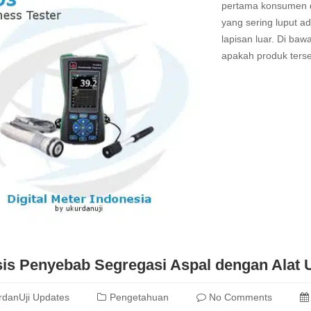
pertama konsumen d
yang sering luput 
lapisan luar. Di ba
apakah produk terse
Read
more
sis Penyebab Segregasi Aspal dengan Ala
rdanUji Updates
Pengetahuan
No Comments