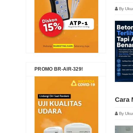
By
Uku
PROMO BR-AIR-329!
Cara 
By
Uku