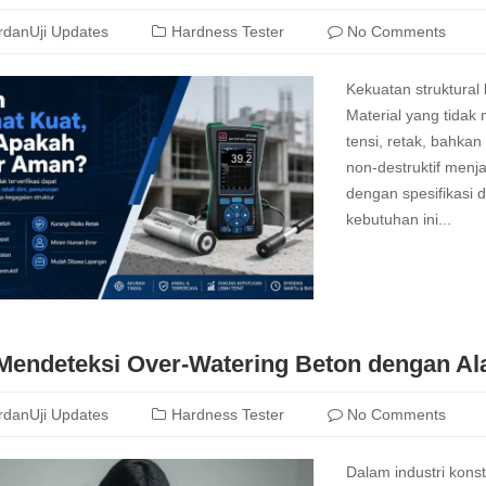
rdanUji Updates
Hardness Tester
No Comments
Kekuatan struktura
Material yang tidak
tensi, retak, bahkan
non‑destruktif menj
dengan spesifikasi
kebutuhan ini...
Read
more
Mendeteksi Over-Watering Beton dengan A
rdanUji Updates
Hardness Tester
No Comments
Dalam industri konst