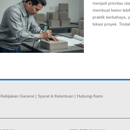
menjadi prioritas u
membuat beton lebih
praktik berbahaya, 
lokasi proyek. Tindak
Read
more
|
Kebijakan Garansi
|
Syarat & Ketentuan
|
Hubungi Kami