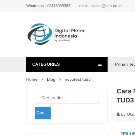
Whataspp : 08113038383
email : sales@jvm.co.id
CATEGORIES
Pilihan Te
Home
Blog
novotest tud3
Cara 
TUD3
Cari
By
Uku