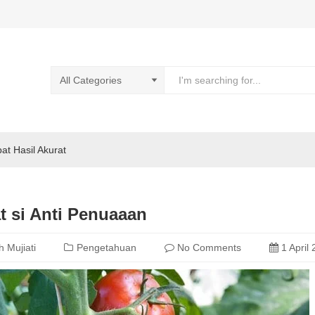
pat Hasil Akurat
t si Anti Penuaaan
h Mujiati
Pengetahuan
No Comments
1 April