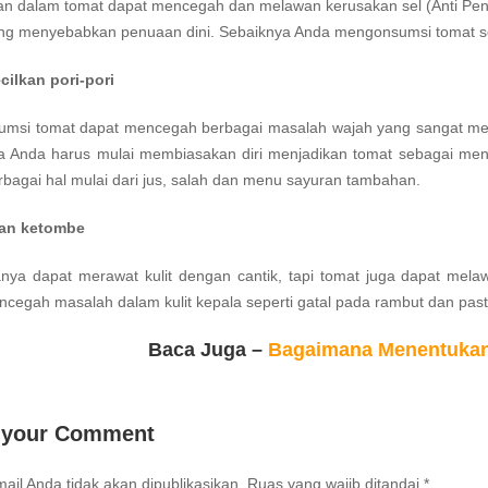
dan dalam tomat dapat mencegah dan melawan kerusakan sel (Anti Pen
ng menyebabkan penuaan dini. Sebaiknya Anda mengonsumsi tomat se
cilkan pori-pori
msi tomat dapat mencegah berbagai masalah wajah yang sangat men
a Anda harus mulai membiasakan diri menjadikan tomat sebagai men
bagai hal mulai dari jus, salah dan menu sayuran tambahan.
wan ketombe
nya dapat merawat kulit dengan cantik, tapi tomat juga dapat me
cegah masalah dalam kulit kepala seperti gatal pada rambut dan past
Baca Juga –
Bagaimana Menentuka
 your Comment
ail Anda tidak akan dipublikasikan.
Ruas yang wajib ditandai
*