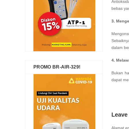
Antioksi
bebas ya
3. Menge
Mengonsu
Sebaikny
dalam ber
4. Mela
PROMO BR-AIR-329!
Bukan ha
dapat men
Leave
Alamat em