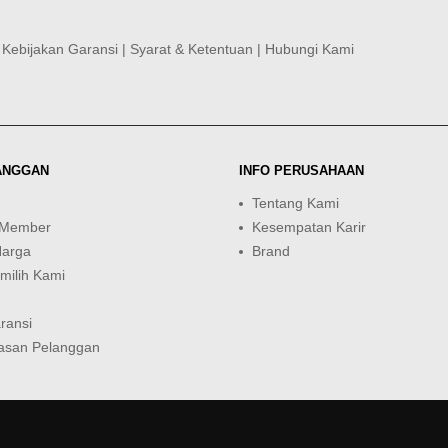
|
Kebijakan Garansi
|
Syarat & Ketentuan
|
Hubungi Kami
ANGGAN
INFO PERUSAHAAN
Tentang Kami
 Member
Kesempatan Karir
Harga
Brand
ilih Kami
ransi
asan Pelanggan