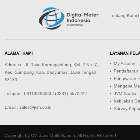
Tentang Kami
ALAMAT KAMI
LAYANAN PEL
My Account
Address : Jl. Raya Karanggintung, KM. 2 No. 7,
Pendaftaran
Kec. Sumbang, Kab. Banyumas, Jawa Tengah
Penawaran 
53183
Mengapa Mem
Telepon : 08113038383 / (0281) 6572222
JVM Studio
Kebijakan Ga
Email : sales@jvm.co.id
Survey Kepu
Copyright by
CV. Java Multi Mandiri
. All Rights Reserved.