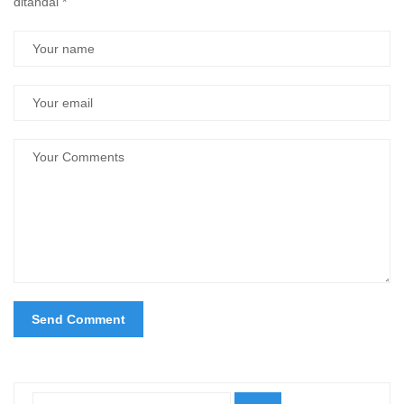
ditandai
*