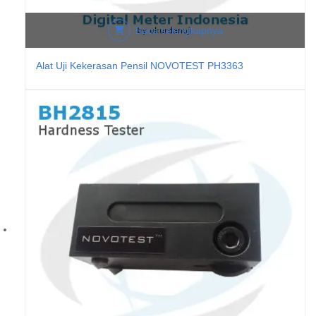
Baca selengkapnya
Alat Uji Kekerasan Pensil NOVOTEST PH3363