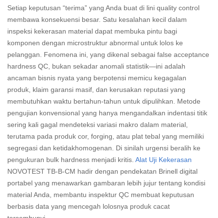
Setiap keputusan “terima” yang Anda buat di lini quality control
membawa konsekuensi besar. Satu kesalahan kecil dalam
inspeksi kekerasan material dapat membuka pintu bagi
komponen dengan microstruktur abnormal untuk lolos ke
pelanggan. Fenomena ini, yang dikenal sebagai false acceptance
hardness QC, bukan sekadar anomali statistik—ini adalah
ancaman bisnis nyata yang berpotensi memicu kegagalan
produk, klaim garansi masif, dan kerusakan reputasi yang
membutuhkan waktu bertahun-tahun untuk dipulihkan. Metode
pengujian konvensional yang hanya mengandalkan indentasi titik
sering kali gagal mendeteksi variasi makro dalam material,
terutama pada produk cor, forging, atau plat tebal yang memiliki
segregasi dan ketidakhomogenan. Di sinilah urgensi beralih ke
pengukuran bulk hardness menjadi kritis.
Alat Uji Kekerasan
NOVOTEST TB-B-CM hadir dengan pendekatan Brinell digital
portabel yang menawarkan gambaran lebih jujur tentang kondisi
material Anda, membantu inspektur QC membuat keputusan
berbasis data yang mencegah lolosnya produk cacat