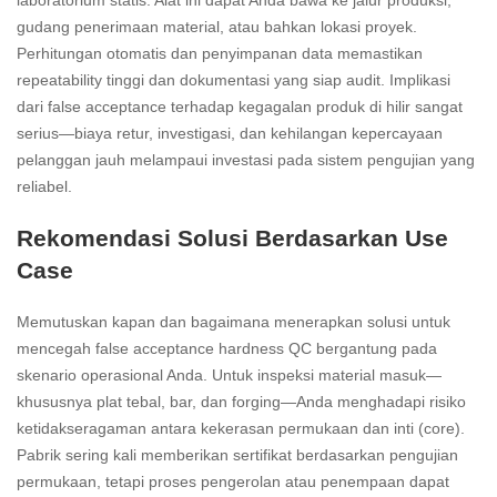
laboratorium statis. Alat ini dapat Anda bawa ke jalur produksi,
gudang penerimaan material, atau bahkan lokasi proyek.
Perhitungan otomatis dan penyimpanan data memastikan
repeatability tinggi dan dokumentasi yang siap audit. Implikasi
dari false acceptance terhadap kegagalan produk di hilir sangat
serius—biaya retur, investigasi, dan kehilangan kepercayaan
pelanggan jauh melampaui investasi pada sistem pengujian yang
reliabel.
Rekomendasi Solusi Berdasarkan Use
Case
Memutuskan kapan dan bagaimana menerapkan solusi untuk
mencegah false acceptance hardness QC bergantung pada
skenario operasional Anda. Untuk inspeksi material masuk—
khususnya plat tebal, bar, dan forging—Anda menghadapi risiko
ketidakseragaman antara kekerasan permukaan dan inti (core).
Pabrik sering kali memberikan sertifikat berdasarkan pengujian
permukaan, tetapi proses pengerolan atau penempaan dapat