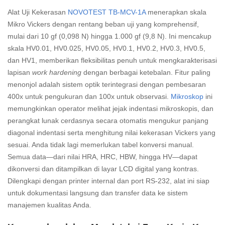
Alat Uji Kekerasan
NOVOTEST TB-MCV-1A
menerapkan skala
Mikro Vickers dengan rentang beban uji yang komprehensif,
mulai dari 10 gf (0,098 N) hingga 1.000 gf (9,8 N). Ini mencakup
skala HV0.01, HV0.025, HV0.05, HV0.1, HV0.2, HV0.3, HV0.5,
dan HV1, memberikan fleksibilitas penuh untuk mengkarakterisasi
lapisan
work hardening
dengan berbagai ketebalan. Fitur paling
menonjol adalah sistem optik terintegrasi dengan pembesaran
400x untuk pengukuran dan 100x untuk observasi.
Mikroskop
ini
memungkinkan operator melihat jejak indentasi mikroskopis, dan
perangkat lunak cerdasnya secara otomatis mengukur panjang
diagonal indentasi serta menghitung nilai kekerasan Vickers yang
sesuai. Anda tidak lagi memerlukan tabel konversi manual.
Semua data—dari nilai HRA, HRC, HBW, hingga HV—dapat
dikonversi dan ditampilkan di layar LCD digital yang kontras.
Dilengkapi dengan printer internal dan port RS-232, alat ini siap
untuk dokumentasi langsung dan transfer data ke sistem
manajemen kualitas Anda.