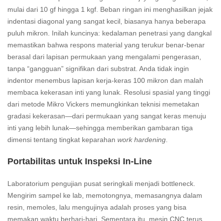
mulai dari 10 gf hingga 1 kgf. Beban ringan ini menghasilkan jejak
indentasi diagonal yang sangat kecil, biasanya hanya beberapa
puluh mikron. Inilah kuncinya: kedalaman penetrasi yang dangkal
memastikan bahwa respons material yang terukur benar-benar
berasal dari lapisan permukaan yang mengalami pengerasan,
tanpa “gangguan” signifikan dari substrat. Anda tidak ingin
indentor menembus lapisan kerja-keras 100 mikron dan malah
membaca kekerasan inti yang lunak. Resolusi spasial yang tinggi
dari metode Mikro Vickers memungkinkan teknisi memetakan
gradasi kekerasan—dari permukaan yang sangat keras menuju
inti yang lebih lunak—sehingga memberikan gambaran tiga
dimensi tentang tingkat keparahan
work hardening
.
Portabilitas untuk Inspeksi In-Line
Laboratorium pengujian pusat seringkali menjadi bottleneck.
Mengirim sampel ke lab, memotongnya, memasangnya dalam
resin, memoles, lalu mengujinya adalah proses yang bisa
memakan waktu berhari-hari. Sementara itu, mesin CNC terus