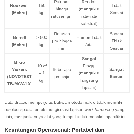
Puluhan
Rendah
Rockwell
150
Tidak
hingga
(mengukur
(Makro)
kgf
Sesuai
ratusan µm
rata-rata
substrat)
Ratusan
Sangat
Brinell
> 500
Hampir Tidak
µm hingga
Tidak
(Makro)
kgf
Ada
mm
Sesuai
Sangat
Mikro
10 gf
Tinggi
Vickers
Beberapa
Sangat
– 1
(mengukur
(NOVOTEST
µm saja
Sesuai
kgf
langsung
TB-MCV-1A)
lapisan)
Data di atas memperjelas bahwa metode makro tidak memiliki
resolusi spasial untuk mengisolasi lapisan
work hardening
yang
tipis, menjadikannya alat yang tumpul untuk masalah spesifik ini.
Keuntungan Operasional: Portabel dan