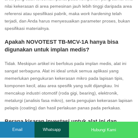
nilai kekerasan di area pemesinan jauh lebih tinggi daripada area
referensi atau spesifikasi pabrik, maka
work hardening
telah
terjadi, dan Anda harus menyesuaikan parameter proses, bukan
spesifikasi materialnya.
Apakah NOVOTEST TB-MCV-1A hanya bisa
digunakan untuk implan medis?
Tidak. Meskipun artikel ini berfokus pada implan medis, alat ini
sangat serbaguna. Alat ini ideal untuk semua aplikasi yang
memerlukan pengukuran kekerasan mikro pada lapisan tipis,
komponen kecil, atau area spesifik yang sulit dijangkau. Ini
mencakup industri otomotif (roda gigi, bearing), elektronik,
metalurgi (analisis fasa mikro), serta pengujian kekerasan lapisan
pelapis (coating) dan hasil perlakuan panas pada perkakas.
Berapa kisaran investasi untuk alat ini dan
bagaimana cara mendapatkannya di Indonesia?
Email
Whatsapp
Hubungi Kami