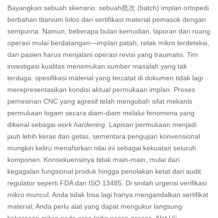
Bayangkan sebuah skenario: sebuah批次 (batch) implan ortopedi
berbahan titanium lolos dari sertifikasi material pemasok dengan
sempurna. Namun, beberapa bulan kemudian, laporan dari ruang
operasi mulai berdatangan—implan patah, retak mikro terdeteksi,
dan pasien harus menjalani operasi revisi yang traumatis. Tim
investigasi kualitas menemukan sumber masalah yang tak
terduga: spesifikasi material yang tercatat di dokumen tidak lagi
merepresentasikan kondisi aktual permukaan implan. Proses
pemesinan CNC yang agresif telah mengubah sifat mekanis
permukaan logam secara diam-diam melalui fenomena yang
dikenal sebagai
work hardening
. Lapisan permukaan menjadi
jauh lebih keras dan getas, sementara pengujian konvensional
mungkin keliru menafsirkan nilai ini sebagai kekuatan seluruh
komponen. Konsekuensinya tidak main-main, mulai dari
kegagalan fungsional produk hingga penolakan ketat dari audit
regulator seperti FDA dan ISO 13485. Di sinilah urgensi verifikasi
mikro muncul. Anda tidak bisa lagi hanya mengandalkan sertifikat
material; Anda perlu alat yang dapat mengukur langsung