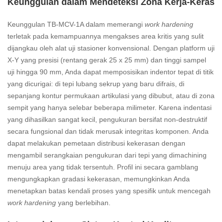
Keunggulan dalam Mendeteksi Zona Kerja-Keras
Keunggulan TB-MCV-1A dalam memerangi
work hardening
terletak pada kemampuannya mengakses area kritis yang sulit
dijangkau oleh alat uji stasioner konvensional. Dengan platform uji
X-Y yang presisi (rentang gerak 25 x 25 mm) dan tinggi sampel
uji hingga 90 mm, Anda dapat memposisikan indentor tepat di titik
yang dicurigai: di tepi lubang sekrup yang baru difrais, di
sepanjang kontur permukaan artikulasi yang dibubut, atau di zona
sempit yang hanya selebar beberapa milimeter. Karena indentasi
yang dihasilkan sangat kecil, pengukuran bersifat non-destruktif
secara fungsional dan tidak merusak integritas komponen. Anda
dapat melakukan pemetaan distribusi kekerasan dengan
mengambil serangkaian pengukuran dari tepi yang dimachining
menuju area yang tidak tersentuh. Profil ini secara gamblang
mengungkapkan gradasi kekerasan, memungkinkan Anda
menetapkan batas kendali proses yang spesifik untuk mencegah
work hardening
yang berlebihan.