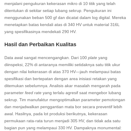
menjalani pengukuran kekerasan mikro di 10 titik yang telah
ditentukan di sekitar setiap lubang sekrup. Pengukuran ini
menggunakan beban 500 gf dan dicatat dalam log digital. Mereka
menetapkan batas kendali atas di 340 HV untuk material 316L
yang spesifikasinya mendekati 290 HV.
Hasil dan Perbaikan Kualitas
Data awal sangat mencengangkan. Dari 100
plate
yang
diinspeksi, 22% di antaranya memiliki setidaknya satu titik ukur
dengan nilai kekerasan di atas 370 HV—jauh melampaui batas
spesifikasi dan bertepatan dengan area inisiasi retakan yang
ditemukan sebelumnya. Analisis akar masalah mengarah pada
parameter
feed rate
yang terlalu agresif saat mengebor lubang
sekrup. Tim manufaktur mengoptimalkan parameter pemotongan
dan menjadwalkan penggantian mata bor secara preventif lebih
awal. Hasilnya, pada lot produksi berikutnya, kekerasan
permukaan rata-rata turun menjadi 305 HV, dan tidak ada satu
bagian pun yang melampaui 330 HV. Dampaknya monumental: