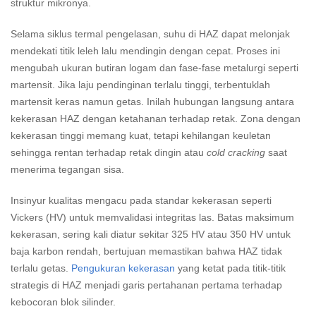
struktur mikronya.
Selama siklus termal pengelasan, suhu di HAZ dapat melonjak
mendekati titik leleh lalu mendingin dengan cepat. Proses ini
mengubah ukuran butiran logam dan fase-fase metalurgi seperti
martensit. Jika laju pendinginan terlalu tinggi, terbentuklah
martensit keras namun getas. Inilah hubungan langsung antara
kekerasan HAZ dengan ketahanan terhadap retak. Zona dengan
kekerasan tinggi memang kuat, tetapi kehilangan keuletan
sehingga rentan terhadap retak dingin atau
cold cracking
saat
menerima tegangan sisa.
Insinyur kualitas mengacu pada standar kekerasan seperti
Vickers (HV) untuk memvalidasi integritas las. Batas maksimum
kekerasan, sering kali diatur sekitar 325 HV atau 350 HV untuk
baja karbon rendah, bertujuan memastikan bahwa HAZ tidak
terlalu getas.
Pengukuran kekerasan
yang ketat pada titik-titik
strategis di HAZ menjadi garis pertahanan pertama terhadap
kebocoran blok silinder.