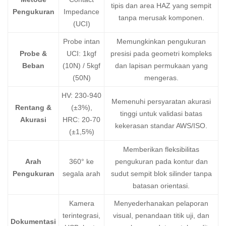
tipis dan area HAZ yang sempit
Pengukuran
Impedance
tanpa merusak komponen.
(UCI)
Probe intan
Memungkinkan pengukuran
Probe &
UCI: 1kgf
presisi pada geometri kompleks
Beban
(10N) / 5kgf
dan lapisan permukaan yang
(50N)
mengeras.
HV: 230-940
Memenuhi persyaratan akurasi
Rentang &
(±3%),
tinggi untuk validasi batas
Akurasi
HRC: 20-70
kekerasan standar AWS/ISO.
(±1,5%)
Memberikan fleksibilitas
Arah
360° ke
pengukuran pada kontur dan
Pengukuran
segala arah
sudut sempit blok silinder tanpa
batasan orientasi.
Kamera
Menyederhanakan pelaporan
terintegrasi,
visual, penandaan titik uji, dan
Dokumentasi