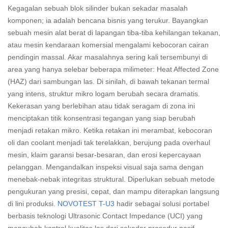
Kegagalan sebuah blok silinder bukan sekadar masalah
komponen; ia adalah bencana bisnis yang terukur. Bayangkan
sebuah mesin alat berat di lapangan tiba-tiba kehilangan tekanan,
atau mesin kendaraan komersial mengalami kebocoran cairan
pendingin massal. Akar masalahnya sering kali tersembunyi di
area yang hanya selebar beberapa milimeter: Heat Affected Zone
(HAZ) dari sambungan las. Di sinilah, di bawah tekanan termal
yang intens, struktur mikro logam berubah secara dramatis.
Kekerasan yang berlebihan atau tidak seragam di zona ini
menciptakan titik konsentrasi tegangan yang siap berubah
menjadi retakan mikro. Ketika retakan ini merambat, kebocoran
oli dan coolant menjadi tak terelakkan, berujung pada overhaul
mesin, klaim garansi besar-besaran, dan erosi kepercayaan
pelanggan. Mengandalkan inspeksi visual saja sama dengan
menebak-nebak integritas struktural. Diperlukan sebuah metode
pengukuran yang presisi, cepat, dan mampu diterapkan langsung
di lini produksi.
NOVOTEST T-U3
hadir sebagai solusi portabel
berbasis teknologi Ultrasonic Contact Impedance (UCI) yang