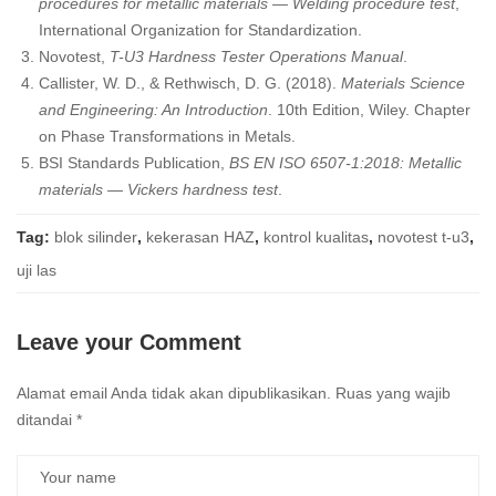
procedures for metallic materials — Welding procedure test
,
International Organization for Standardization.
Novotest,
T-U3 Hardness Tester Operations Manual
.
Callister, W. D., & Rethwisch, D. G. (2018).
Materials Science
and Engineering: An Introduction
. 10th Edition, Wiley. Chapter
on Phase Transformations in Metals.
BSI Standards Publication,
BS EN ISO 6507-1:2018: Metallic
materials — Vickers hardness test
.
Tag:
blok silinder
,
kekerasan HAZ
,
kontrol kualitas
,
novotest t-u3
,
uji las
Leave your Comment
Alamat email Anda tidak akan dipublikasikan.
Ruas yang wajib
ditandai
*