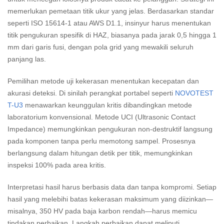
memerlukan pemetaan titik ukur yang jelas. Berdasarkan standar
seperti ISO 15614-1 atau AWS D1.1, insinyur harus menentukan
titik pengukuran spesifik di HAZ, biasanya pada jarak 0,5 hingga 1
mm dari garis fusi, dengan pola grid yang mewakili seluruh
panjang las.
Pemilihan metode uji kekerasan menentukan kecepatan dan
akurasi deteksi. Di sinilah perangkat portabel seperti
NOVOTEST
T-U3
menawarkan keunggulan kritis dibandingkan metode
laboratorium konvensional. Metode UCI (Ultrasonic Contact
Impedance) memungkinkan pengukuran non-destruktif langsung
pada komponen tanpa perlu memotong sampel. Prosesnya
berlangsung dalam hitungan detik per titik, memungkinkan
inspeksi 100% pada area kritis.
Interpretasi hasil harus berbasis data dan tanpa kompromi. Setiap
hasil yang melebihi batas kekerasan maksimum yang diizinkan—
misalnya, 350 HV pada baja karbon rendah—harus memicu
tindakan perbaikan. Langkah perbaikan dapat meliputi