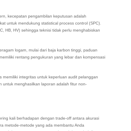
dern, kecepatan pengambilan keputusan adalah
t untuk mendukung statistical process control (SPC).
C, HB, HV) sehingga teknisi tidak perlu menghabiskan
eragam logam, mulai dari baja karbon tinggi, paduan
us memiliki rentang pengukuran yang lebar dan kompensasi
us memiliki integritas untuk keperluan audit pelanggan
an untuk menghasilkan laporan adalah fitur non-
ring kali berhadapan dengan trade-off antara akurasi
tara metode-metode yang ada membantu Anda