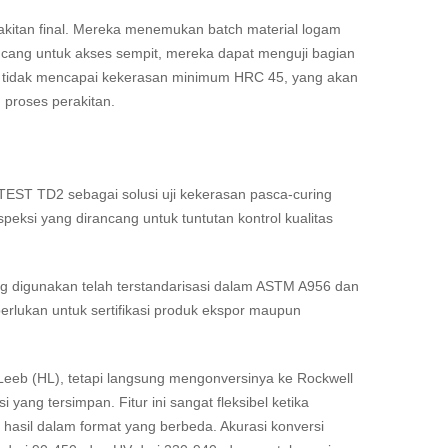
akitan final. Mereka menemukan batch material logam
ang untuk akses sempit, mereka dapat menguji bagian
ut tidak mencapai kekerasan minimum HRC 45, yang akan
 proses perakitan.
EST TD2 sebagai solusi uji kekerasan pasca-curing
nspeksi yang dirancang untuk tuntutan kontrol kualitas
ng digunakan telah terstandarisasi dalam ASTM A956 dan
perlukan untuk sertifikasi produk ekspor maupun
 Leeb (HL), tetapi langsung mengonversinya ke Rockwell
 yang tersimpan. Fitur ini sangat fleksibel ketika
hasil dalam format yang berbeda. Akurasi konversi