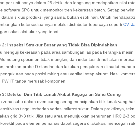
n per unit hanya dalam 25 detik, dan langsung mendapatkan nilai rat
e software SPC untuk memonitor tren kekerasan batch. Setiap penyim
i dalam siklus produksi yang sama, bukan esok hari. Untuk mendapat
bangkan ketersediaannya melalui distributor tepercaya seperti
CV. Ja
an solusi alat ukur yang tepat.
 2: Inspeksi Struktur Besar yang Tidak Bisa Dipindahkan
lu menguji kekerasan pada area sambungan las pada kerangka mesin b
emotong spesimen tidak mungkin, dan indentasi Brinell akan merusak
, arahkan probe D standar, dan lakukan pengukuran di sudut mana pu
pengukuran pada posisi miring atau vertikal tetap akurat. Hasil konvers
tas PWHT tanpa merusak komponen.
 3: Deteksi Dini Titik Lunak Akibat Kegagalan Suhu Curing
n zona suhu dalam oven curing sering menciptakan titik lunak yang h
sensitivitas tinggi terhadap variasi mikrostruktur. Dalam praktiknya, t
an grid 3×3 titik. Jika satu area menunjukkan penurunan HRC 2-3 poin
 korektif pada elemen pemanas dapat segera dilakukan, mencegah ra