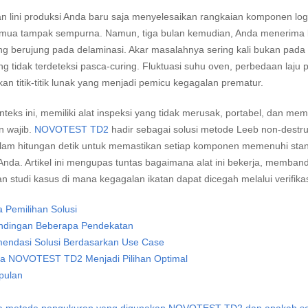
 lini produksi Anda baru saja menyelesaikan rangkaian komponen log
emua tampak sempurna. Namun, tiga bulan kemudian, Anda menerima la
ng berujung pada delaminasi. Akar masalahnya sering kali bukan pada
g tidak terdeteksi pasca-curing. Fluktuasi suhu oven, perbedaan laju p
an titik-titik lunak yang menjadi pemicu kegagalan prematur.
teks ini, memiliki alat inspeksi yang tidak merusak, portabel, dan mem
n wajib.
NOVOTEST TD2
hadir sebagai solusi metode Leeb non-destru
lam hitungan detik untuk memastikan setiap komponen memenuhi stand
Anda. Artikel ini mengupas tuntas bagaimana alat ini bekerja, memban
n studi kasus di mana kegagalan ikatan dapat dicegah melalui verifikas
ia Pemilihan Solusi
ndingan Beberapa Pendekatan
endasi Solusi Berdasarkan Use Case
a NOVOTEST TD2 Menjadi Pilihan Optimal
pulan