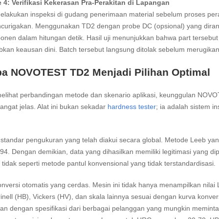
 4: Verifikasi Kekerasan Pra-Perakitan di Lapangan
elakukan inspeksi di gudang penerimaan material sebelum proses per
curigakan. Menggunakan TD2 dengan probe DC (opsional) yang diranc
onen dalam hitungan detik. Hasil uji menunjukkan bahwa part terseb
an keausan dini. Batch tersebut langsung ditolak sebelum merugikan
a NOVOTEST TD2 Menjadi Pilihan Optimal
melihat perbandingan metode dan skenario aplikasi, keunggulan NOVOT
angat jelas. Alat ini bukan sekadar
hardness tester
; ia adalah sistem i
standar pengukuran yang telah diakui secara global. Metode Leeb ya
4. Dengan demikian, data yang dihasilkan memiliki legitimasi yang di
 tidak seperti metode pantul konvensional yang tidak terstandardisasi.
nversi otomatis yang cerdas. Mesin ini tidak hanya menampilkan nilai
inell (HB), Vickers (HV), dan skala lainnya sesuai dengan kurva konversi
n dengan spesifikasi dari berbagai pelanggan yang mungkin meminta 