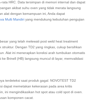
a-rata HRC. Data tersimpan di memori internal dan dapat
pangan akibat suhu oven yang tidak merata langsung
kan alat dengan kemampuan ini, Anda dapat
va Multi Mandiri
yang mendukung kebutuhan pengujian
esar yang telah melewati post weld heat treatment
 struktur. Dengan TD2 yang ringkas, cukup bersihkan
n. Alat ini menerapkan koreksi arah tumbukan otomatis
i ke Brinell (HB) langsung muncul di layar, memvalidasi
anya terdeteksi saat produk gagal. NOVOTEST TD2
eknisi dapat memetakan kekerasan pada area kritis
, ini mengindikasikan hot spot atau cold spot di oven.
tusan komponen cacat.