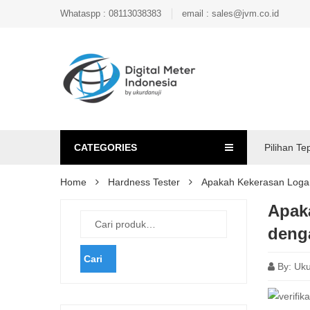
Whataspp : 08113038383
email : sales@jvm.co.id
CATEGORIES
Pilihan Te
Home
Hardness Tester
Apakah Kekerasan Loga
Apak
deng
Cari
By:
Uku