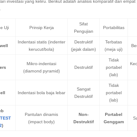
ri investasi yang keliru. Berikut adalah analisis komparatif dari emp
.
Sifat
e Uji
Prinsip Kerja
Portabilitas
Pengujian
Indentasi statis (indenter
Destruktif
Terbatas
well
Be
kerucut/bola)
(jejak dalam)
(meja uji)
Tidak
Mikro-indentasi
Kec
ers
Destruktif
portabel
(diamond pyramid)
(lab)
Tidak
Sangat
ell
Indentasi bola baja lebar
portabel
Destruktif
(lab)
eb
Pantulan dinamis
Non-
Portabel
TEST
S
(impact body)
Destruktif
Genggam
2
)