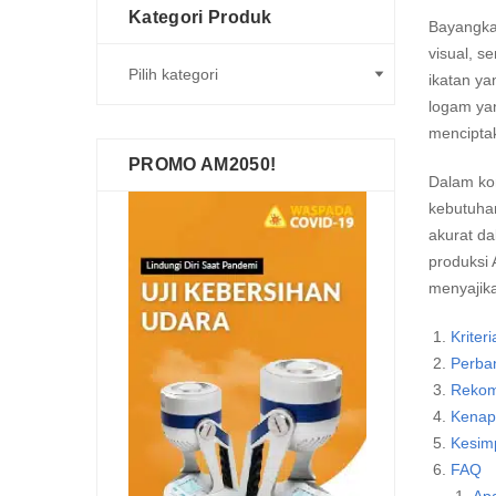
Kategori Produk
Bayangkan
visual, s
ikatan ya
logam yan
menciptak
PROMO AM2050!
Dalam kon
kebutuha
akurat da
produksi 
menyajika
Kriter
Perba
Rekom
Kenap
Kesim
FAQ