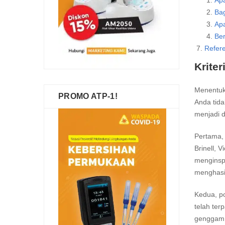
Ap
Bag
Apa
Ber
Refer
Kriter
Menentuka
PROMO ATP-1!
Anda tida
menjadi d
Pertama, 
Brinell, 
menginspe
menghasi
Kedua, po
telah ter
genggam y