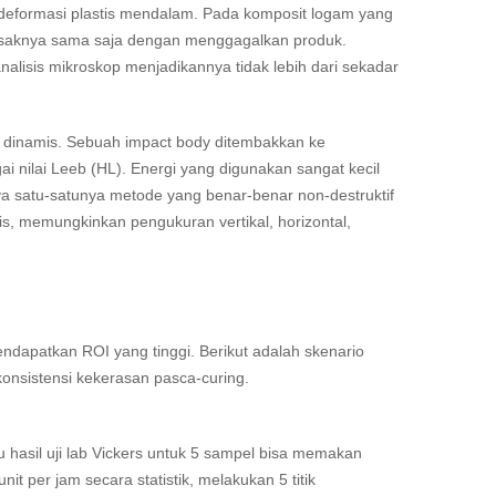
 deformasi plastis mendalam. Pada komposit logam yang
erusaknya sama saja dengan menggagalkan produk.
alisis mikroskop menjadikannya tidak lebih dari sekadar
dinamis. Sebuah impact body ditembakkan ke
 nilai Leeb (HL). Energi yang digunakan sangat kecil
nnya satu-satunya metode yang benar-benar non-destruktif
is, memungkinkan pengukuran vertikal, horizontal,
endapatkan ROI yang tinggi. Berikut adalah skenario
nsistensi kekerasan pasca-curing.
hasil uji lab Vickers untuk 5 sampel bisa memakan
per jam secara statistik, melakukan 5 titik