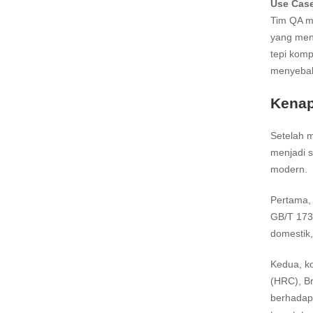
Use Case
Tim QA m
yang men
tepi komp
menyebabk
Kenap
Setelah 
menjadi s
modern.
Pertama, 
GB/T 1739
domestik,
Kedua, ko
(HRC), Br
berhadapa