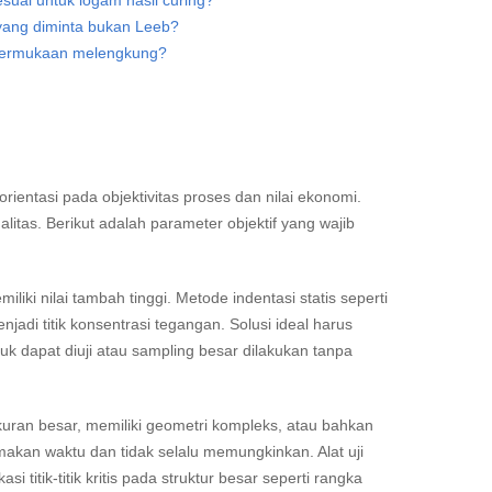
ai untuk logam hasil curing?
 yang diminta bukan Leeb?
u permukaan melengkung?
entasi pada objektivitas proses dan nilai ekonomi.
litas. Berikut adalah parameter objektif yang wajib
iki nilai tambah tinggi. Metode indentasi statis seperti
jadi titik konsentrasi tegangan. Solusi ideal harus
 dapat diuji atau sampling besar dilakukan tanpa
ukuran besar, memiliki geometri kompleks, atau bahkan
akan waktu dan tidak selalu memungkinkan. Alat uji
titik-titik kritis pada struktur besar seperti rangka