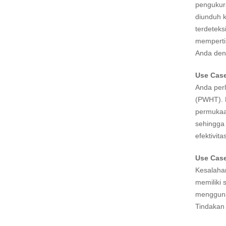
pengukura
diunduh k
terdeteks
mempertim
Anda deng
Use Case
Anda per
(PWHT). M
permukaan
sehingga 
efektivi
Use Case
Kesalaha
memiliki 
menggunak
Tindakan