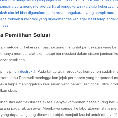
a metode pengukuran yang digunakan NOVOTEST TD2 dan apakah sesu
aimana cara menginterpretasi hasil pengukuran jika skala kekerasan
kah alat ini bisa digunakan pada area pengukuran yang sempit ata
apa frekuensi kalibrasi yang direkomendasikan agar hasil tetap andal?
ences
ia Pemilihan Solusi
n metode uji kekerasan pasca-curing menuntut pendekatan yang berori
k hanya membeli alat ukur, tetapi berinvestasi dalam sistem jaminan kua
asar pemilihan.
prinsip
non-destruktif
. Pada tahap akhir produksi, komponen sudah memil
Vickers, atau Rockwell meninggalkan jejak permanen yang berpotensi men
ksi tanpa meninggalkan kerusakan yang berarti, sehingga 100% produk
lkan skrap.
rtabilitas dan fleksibilitas akses. Banyak komponen pasca-curing ber
pasang pada rakitan awal. Membawa sampel ke laboratorium statis mem
ang dapat langsung dibawa ke objek menjadi krusial untuk memverifikasi 