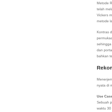
Metode Ro
telah mel
Vickers m
metode la
Kontras d
permukaan
sehingga 
dan porta
bahkan te
Rekom
Menerjema
nyata di
Use Case
Sebuah pa
waktu 30 