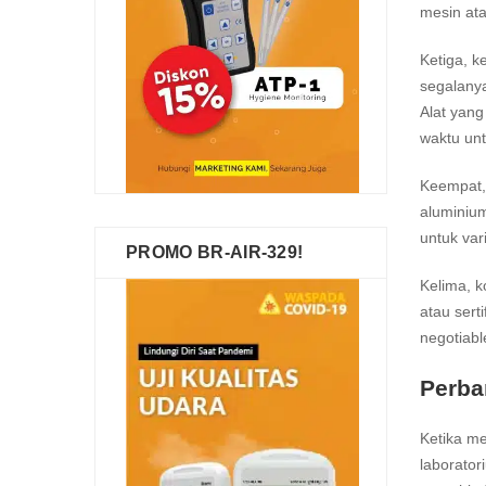
mesin at
Ketiga, k
segalanya
Alat yang
waktu un
Keempat, 
aluminium
untuk var
PROMO BR-AIR-329!
Kelima, k
atau sert
negotiab
Perba
Ketika me
laborato