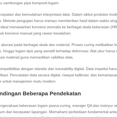
au sambungan pipa komposit-logam.
ecepatan dan kemudahan interpretasi data. Dalam siklus produksi mo
. Metode pengujian harus mampu memberikan hasil dalam waktu singka
 ideal menawarkan konversi otomatis ke berbagai skala kekerasan (HR
tuk konversi manual yang rawan kesalahan.
akurasi pada berbagai skala dan material. Proses curing melibatkan b
, hingga logam tipis yang sensitif terhadap deformasi. Alat ukur har
iasi material guna memastikan validitas data.
ompatibilitas dengan standar dan traceability digital. Data inspeksi har
ifikasi. Pencatatan data secara digital, riwayat kalibrasi, dan kemampu
le untuk manajemen mutu modern.
ndingan Beberapa Pendekatan
ngevaluasi kekerasan logam pasca-curing, manajer QA dan insinyur se
rium dan kecepatan lapangan. Memahami perbedaan fundamental an