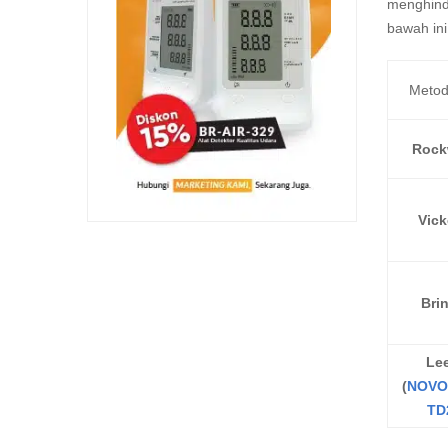
menghinda
bawah ini
Metod
Rock
Vick
Brin
Le
(
NOVO
TD