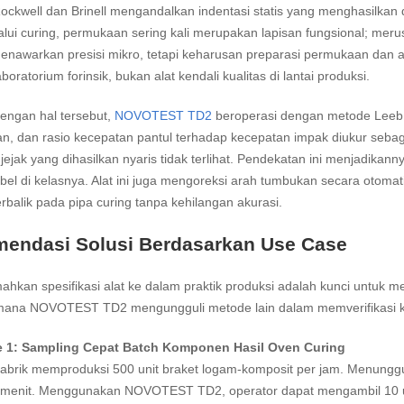
ckwell dan Brinell mengandalkan indentasi statis yang menghasilkan
alui curing, permukaan sering kali merupakan lapisan fungsional; m
enawarkan presisi mikro, tetapi keharusan preparasi permukaan dan an
boratorium forinsik, bukan alat kendali kualitas di lantai produksi.
engan hal tersebut,
NOVOTEST TD2
beroperasi dengan metode Leeb 
, dan rasio kecepatan pantul terhadap kecepatan impak diukur sebagai
jejak yang dihasilkan nyaris tidak terlihat. Pendekatan ini menjadika
bel di kelasnya. Alat ini juga mengoreksi arah tumbukan secara otomat
rbalik pada pipa curing tanpa kehilangan akurasi.
endasi Solusi Berdasarkan Use Case
hkan spesifikasi alat ke dalam praktik produksi adalah kunci untuk m
 mana NOVOTEST TD2 mengungguli metode lain dalam memverifikasi ko
 1: Sampling Cepat Batch Komponen Hasil Oven Curing
brik memproduksi 500 unit braket logam-komposit per jam. Menunggu 
menit. Menggunakan NOVOTEST TD2, operator dapat mengambil 10 unit 