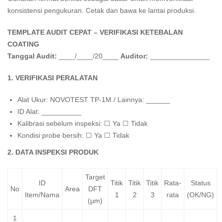
konsistensi pengukuran. Cetak dan bawa ke lantai produksi.
TEMPLATE AUDIT CEPAT – VERIFIKASI KETEBALAN
COATING
Tanggal Audit:
____/____/20____
Auditor:
_______________
1. VERIFIKASI PERALATAN
Alat Ukur: NOVOTEST TP-1M / Lainnya: ______
ID Alat: __________
Kalibrasi sebelum inspeksi: ☐ Ya ☐ Tidak
Kondisi probe bersih: ☐ Ya ☐ Tidak
2. DATA INSPEKSI PRODUK
Target
ID
Titik
Titik
Titik
Rata-
Status
No
Area
DFT
Item/Nama
1
2
3
rata
(OK/NG)
(µm)
1