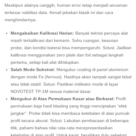
Meskipun alatnya canggih, human error tetap menjadi ancaman
terbesar validitas data. Kenali jebakan klasik ini dan cara
menghindarinya.
Mengabaikan Kalibrasi Harian:
Banyak teknisi percaya alat
masih terkalibrasi dari kemarin. Suhu ruangan, keausan
probe, dan kondisi baterai bisa mempengaruhi. Solusi: Jadikan
kalibrasi menggunakan zero plate dan foil sebagai langkah
pertama, setiap kali alat dihidupkan.
Salah Mode Substrat:
Mengukur coating di panel aluminium
dengan mode Fe (ferrous). Hasilnya akan tampak sangat tebal
atau tidak stabil. Solusi: Pastikan indikator mode di layar
NOVOTEST TP-1M sesuai material dasar.
Mengukur di Atas Permukaan Kasar atau Berkarat:
Profil
permukaan baja hasil blasting yang tinggi menciptakan “efek
jangkar”. Probe tidak bisa membaca ketebalan di atas puncak
profil secara akurat. Solusi: Lakukan pembacaan di beberapa
titik, pahami bahwa nilai rata-rata merepresentasikan
ketebalan di atas profil. Untuk karat, bersihkan dulu sebelum