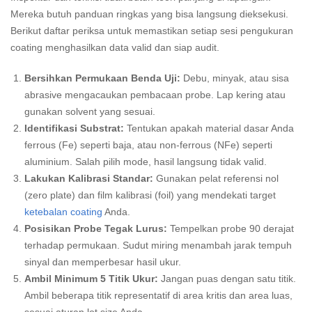
Mereka butuh panduan ringkas yang bisa langsung dieksekusi.
Berikut daftar periksa untuk memastikan setiap sesi pengukuran
coating menghasilkan data valid dan siap audit.
Bersihkan Permukaan Benda Uji:
Debu, minyak, atau sisa
abrasive mengacaukan pembacaan probe. Lap kering atau
gunakan solvent yang sesuai.
Identifikasi Substrat:
Tentukan apakah material dasar Anda
ferrous (Fe) seperti baja, atau non-ferrous (NFe) seperti
aluminium. Salah pilih mode, hasil langsung tidak valid.
Lakukan Kalibrasi Standar:
Gunakan pelat referensi nol
(zero plate) dan film kalibrasi (foil) yang mendekati target
ketebalan coating
Anda.
Posisikan Probe Tegak Lurus:
Tempelkan probe 90 derajat
terhadap permukaan. Sudut miring menambah jarak tempuh
sinyal dan memperbesar hasil ukur.
Ambil Minimum 5 Titik Ukur:
Jangan puas dengan satu titik.
Ambil beberapa titik representatif di area kritis dan area luas,