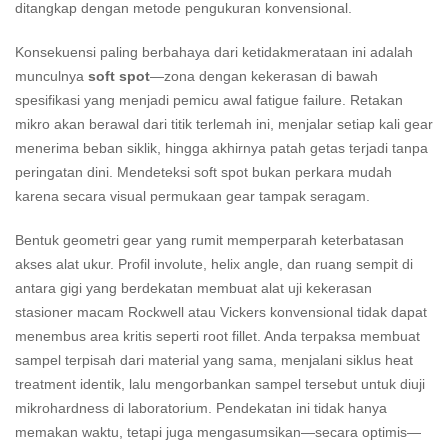
ditangkap dengan metode pengukuran konvensional.
Konsekuensi paling berbahaya dari ketidakmerataan ini adalah
munculnya
soft spot
—zona dengan kekerasan di bawah
spesifikasi yang menjadi pemicu awal fatigue failure. Retakan
mikro akan berawal dari titik terlemah ini, menjalar setiap kali gear
menerima beban siklik, hingga akhirnya patah getas terjadi tanpa
peringatan dini. Mendeteksi soft spot bukan perkara mudah
karena secara visual permukaan gear tampak seragam.
Bentuk geometri gear yang rumit memperparah keterbatasan
akses alat ukur. Profil involute, helix angle, dan ruang sempit di
antara gigi yang berdekatan membuat alat uji kekerasan
stasioner macam Rockwell atau Vickers konvensional tidak dapat
menembus area kritis seperti root fillet. Anda terpaksa membuat
sampel terpisah dari material yang sama, menjalani siklus heat
treatment identik, lalu mengorbankan sampel tersebut untuk diuji
mikrohardness di laboratorium. Pendekatan ini tidak hanya
memakan waktu, tetapi juga mengasumsikan—secara optimis—