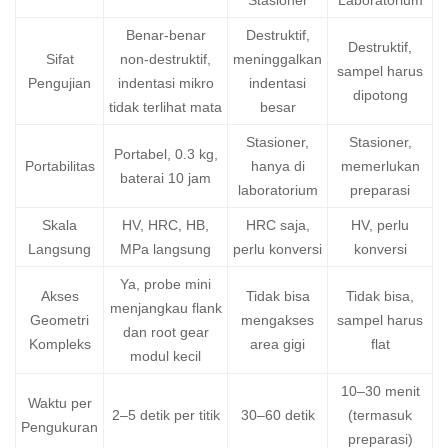
Stasioner
Laboratorium
Benar‑benar
Destruktif,
Destruktif,
Sifat
non‑destruktif,
meninggalkan
sampel harus
Pengujian
indentasi mikro
indentasi
dipotong
tidak terlihat mata
besar
Stasioner,
Stasioner,
Portabel, 0.3 kg,
Portabilitas
hanya di
memerlukan
baterai 10 jam
laboratorium
preparasi
Skala
HV, HRC, HB,
HRC saja,
HV, perlu
Langsung
MPa langsung
perlu konversi
konversi
Ya, probe mini
Akses
Tidak bisa
Tidak bisa,
menjangkau flank
Geometri
mengakses
sampel harus
dan root gear
Kompleks
area gigi
flat
modul kecil
10–30 menit
Waktu per
2–5 detik per titik
30–60 detik
(termasuk
Pengukuran
preparasi)