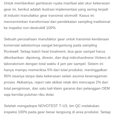
Untuk memberikan gambaran nyata manfaat alat ukur kekerasan
gear ini, berikut adalah ilustrasi implementasi yang sering terjadi
di industri manufaktur gear transmisi otomotif. Kasus ini
mencerminkan transformasi dari pendekatan sampling tradisional
ke inspeksi non‑destruktif 100%.
Sebuah perusahaan manufaktur gear untuk transmisi kendaraan
komersial sebelumnya sangat bergantung pada sampling
Rockwell. Setiap batch heat treatment, dua gear sampel harus
dikorbankan: dipotong, diresin, dan diuji mikrohardness Vickers di
laboratorium dengan total waktu 4 jam per sampel. Sistem ini
hanya mampu memeriksa 5% dari total produksi, meninggalkan
95% sisanya tanpa data kekerasan selain asumsi keseragaman
proses. Akibatnya, reject rate akibat retak dini mencapai 2% dari
total pengiriman, dan satu kali klaim garansi dari pelanggan OEM
saja bernilai puluhan ribu dolar.
Setelah mengadopsi NOVOTEST T‑U3, tim QC melakukan
inspeksi 100% pada gear besar langsung di area produksi. Setiap