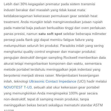
Lebih dari 30% kegagalan prematur pada sistem transmisi
industri berakar dari masalah yang tidak kasat mata:
ketidakseragaman kekerasan permukaan gear setelah heat
treatment. Anda mungkin telah menginvestasikan jutaan rupiah
pada material baja paduan berkualitas tinggi dan oven perlakuan
panas presisi, namun
satu soft spot
selebar beberapa milimeter
persegi pada flank gigi dapat memicu fatigue failure yang
melumpuhkan seluruh lini produksi. Paradoks inilah yang sering
menghantui quality control engineer dan manajer produksi:
pengujian destruktif dengan sampling Rockwell memberikan data
akurat tetapi mengorbankan komponen dan waktu, sementara
metode portabel terdahulu meninggalkan jejak indentasi yang
berpotensi menjadi stress raiser. Menjembatani kesenjangan
inilah, teknologi
Ultrasonic Contact Impedance
(UCI) hadir melalui
NOVOTEST T‑U3
, sebuah alat ukur kekerasan gear portabel
yang memungkinkan Anda menginspeksi 100% gear secara
non‑destruktif, tepat di samping mesin produksi, tanpa
meninggalkan bekas berarti sekaligus mematuhi standar ASTM