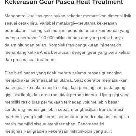
Kekerasan Gear Pasca Heat Treatment
Mengontrol kualitas gear bukan sekadar memastikan dimensi fisik
sesuai cetak biru. Variabel metalurgi—terutama kekerasan
permukaan—sering kali menjadi penentu antara komponen yang
mampu bertahan 100.000 siklus beban dan yang retak hanya
dalam hitungan bulan. Kompleksitas pengukuran ini semakin
menantang ketika Anda berurusan dengan gear yang baru keluar
dari proses heat treatment.
Distribusi panas yang tidak merata selama proses quenching
menjadi akar permasalahan utama. Saat operator memasukkan
batch gear ke dalam media celup, laju pendinginan pada ujung
gigi, sisi flank, dan area root tidak pernah identik. Ujung gigi yang
memiliki rasio luas permukaan terhadap volume lebih besar
cenderung mendingin lebih cepat, menghasilkan transformasi
martensit yang lebih keras, sementara area di dekat inti mungkin
masih memiliki sisa austenit tertahan. Fenomena ini
menghasilkan gradien kekerasan mikroskopis yang sulit