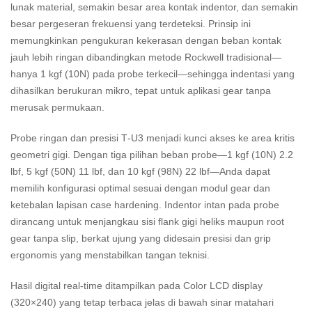
lunak material, semakin besar area kontak indentor, dan semakin
besar pergeseran frekuensi yang terdeteksi. Prinsip ini
memungkinkan pengukuran kekerasan dengan beban kontak
jauh lebih ringan dibandingkan metode Rockwell tradisional—
hanya 1 kgf (10N) pada probe terkecil—sehingga indentasi yang
dihasilkan berukuran mikro, tepat untuk aplikasi gear tanpa
merusak permukaan.
Probe ringan dan presisi T‑U3 menjadi kunci akses ke area kritis
geometri gigi. Dengan tiga pilihan beban probe—1 kgf (10N) 2.2
lbf, 5 kgf (50N) 11 lbf, dan 10 kgf (98N) 22 lbf—Anda dapat
memilih konfigurasi optimal sesuai dengan modul gear dan
ketebalan lapisan case hardening. Indentor intan pada probe
dirancang untuk menjangkau sisi flank gigi heliks maupun root
gear tanpa slip, berkat ujung yang didesain presisi dan grip
ergonomis yang menstabilkan tangan teknisi.
Hasil digital real‑time ditampilkan pada Color LCD display
(320×240) yang tetap terbaca jelas di bawah sinar matahari