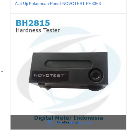
Alat Uji Kekerasan Pensil NOVOTEST PH3363
Baca selengkapnya