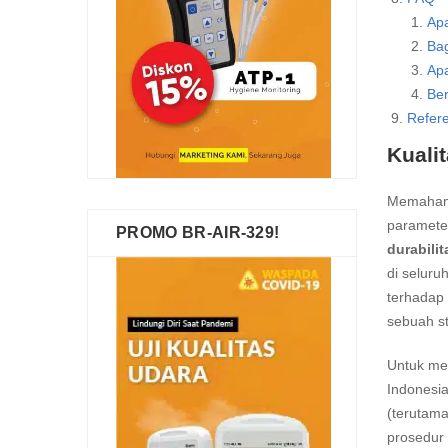
Ap
Ba
Apa
Be
Refer
Kuali
Memahami 
parameter
PROMO BR-AIR-329!
durabilit
di seluru
terhadap 
sebuah st
Untuk men
Indonesia
(terutama
prosedur 