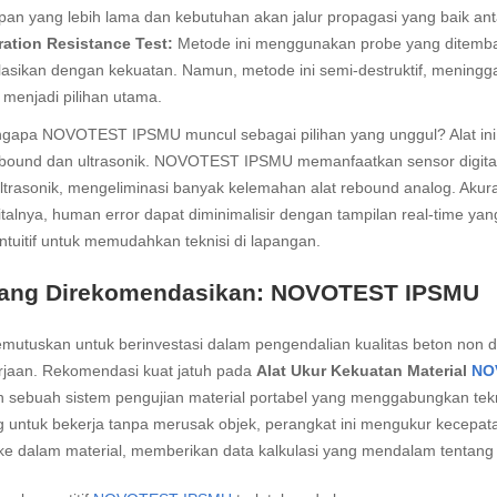
pan yang lebih lama dan kebutuhan akan jalur propagasi yang baik an
ration Resistance Test:
Metode ini menggunakan probe yang ditemba
lasikan dengan kekuatan. Namun, metode ini semi-destruktif, meningga
 menjadi pilihan utama.
ngapa NOVOTEST IPSMU muncul sebagai pilihan yang unggul? Alat ini 
rebound dan ultrasonik. NOVOTEST IPSMU memanfaatkan sensor digital
ltrasonik, mengeliminasi banyak kelemahan alat rebound analog. Aku
gitalnya, human error dapat diminimalisir dengan tampilan real-time y
intuitif untuk memudahkan teknisi di lapangan.
yang Direkomendasikan: NOVOTEST IPSMU
mutuskan untuk berinvestasi dalam pengendalian kualitas beton non de
erjaan. Rekomendasi kuat jatuh pada
Alat Ukur Kekuatan Material
NO
n sebuah sistem pengujian material portabel yang menggabungkan tek
 untuk bekerja tanpa merusak objek, perangkat ini mengukur kecepat
 ke dalam material, memberikan data kalkulasi yang mendalam tentang k