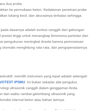
tara dua probe.
kkan ke permukaan beton. Kedalaman penetrasi probe
lkan lubang kecil, dan akurasinya terbatas sehingga
pada dasarnya adalah evolusi canggih dari gabungan
 presisi tinggi untuk menangkap fenomena pantulan dan
rasi pengukuran meningkat drastis karena pemrosesan
ang otomatis menghitung rata-rata, dan pengoperasiannya
struktif, memilih instrumen yang tepat adalah setengah
VOTEST IPSMU
. Ini bukan sekadar alat pengukur,
nologi ultrasonik canggih dalam genggaman Anda.
an dan waktu rambat gelombang ultrasonik yang
ondisi internal beton atau bahan lainnya.