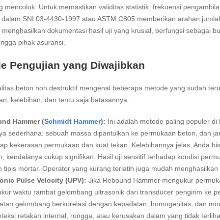
 mencolok. Untuk memastikan validitas statistik, frekuensi pengambilan
dalam SNI 03-4430-1997 atau ASTM C805 memberikan arahan jumlah m
i menghasilkan dokumentasi hasil uji yang krusial, berfungsi sebagai bu
hingga pihak asuransi.
e Pengujian yang Diwajibkan
litas beton non destruktif mengenal beberapa metode yang sudah teruj
n, kelebihan, dan tentu saja batasannya.
nd Hammer (
Schmidt Hammer
):
Ini adalah metode paling populer di
ya sederhana: sebuah massa dipantulkan ke permukaan beton, dan ja
ap kekerasan permukaan dan kuat tekan. Kelebihannya jelas, Anda bi
 kendalanya cukup signifikan. Hasil uji sensitif terhadap kondisi pe
n tipis mortar. Operator yang kurang terlatih juga mudah menghasilkan 
onic Pulse Velocity (UPV):
Jika Rebound Hammer mengukur permukaa
ur waktu rambat gelombang ultrasonik dari transducer pengirim ke pe
tan gelombang berkorelasi dengan kepadatan, homogenitas, dan modulu
eksi retakan internal, rongga, atau kerusakan dalam yang tidak terliha