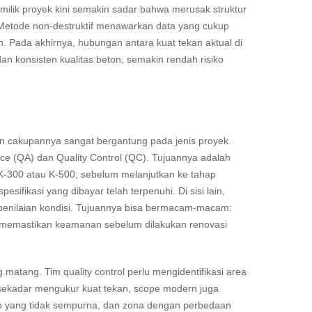
emilik proyek kini semakin sadar bahwa merusak struktur
 Metode non-destruktif menawarkan data yang cukup
Pada akhirnya, hubungan antara kuat tekan aktual di
dan konsisten kualitas beton, semakin rendah risiko
an cakupannya sangat bergantung pada jenis proyek.
nce (QA) dan Quality Control (QC). Tujuannya adalah
 K-300 atau K-500, sebelum melanjutkan ke tahap
sifikasi yang dibayar telah terpenuhi. Di sisi lain,
 penilaian kondisi. Tujuannya bisa bermacam-macam:
u memastikan keamanan sebelum dilakukan renovasi
matang. Tim quality control perlu mengidentifikasi area
ri sekadar mengukur kuat tekan, scope modern juga
tan yang tidak sempurna, dan zona dengan perbedaan