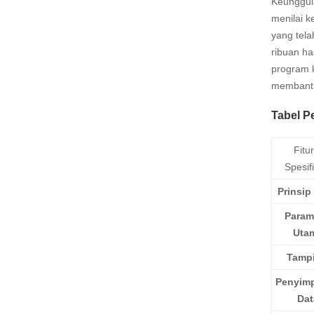
Keunggul
menilai k
yang tela
ribuan h
program 
membant
Tabel 
Fitu
Spesif
Prinsip
Param
Uta
Tampi
Penyim
Dat