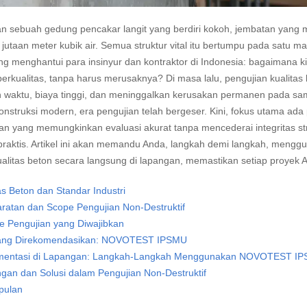
n sebuah gedung pencakar langit yang berdiri kokoh, jembatan yang 
utaan meter kubik air. Semua struktur vital itu bertumpu pada satu mate
ng menghantui para insinyur dan kontraktor di Indonesia: bagaimana ki
berkualitas, tanpa harus merusaknya? Di masa lalu, pengujian kualita
waktu, biaya tinggi, dan meninggalkan kerusakan permanen pada samp
onstruksi modern, era pengujian telah bergeser. Kini, fokus utama ada 
n yang memungkinkan evaluasi akurat tanpa mencederai integritas stru
praktis. Artikel ini akan memandu Anda, langkah demi langkah, meng
ualitas beton secara langsung di lapangan, memastikan setiap proyek An
as Beton dan Standar Industri
ratan dan Scope Pengujian Non-Destruktif
e Pengujian yang Diwajibkan
yang Direkomendasikan: NOVOTEST IPSMU
mentasi di Lapangan: Langkah-Langkah Menggunakan NOVOTEST I
gan dan Solusi dalam Pengujian Non-Destruktif
pulan