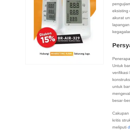
pengujian
eksisting
akurat u
lapangan 
kegagalan
Persy
Penerapan
Untuk ban
verifikas
konstruks
untuk ba
mengeval
besar-be
Cakupan p
kritis st
meliputi
d