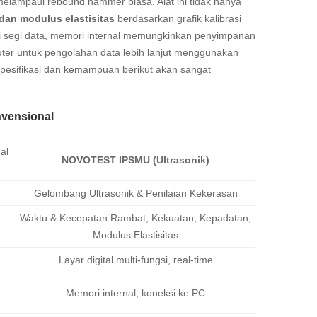
lampaui rebound hammer biasa. Alat ini tidak hanya
dan modulus elastisitas
berdasarkan grafik kalibrasi
ari segi data, memori internal memungkinkan penyimpanan
ter untuk pengolahan data lebih lanjut menggunakan
pesifikasi dan kemampuan berikut akan sangat
vensional
al
NOVOTEST IPSMU (Ultrasonik)
Gelombang Ultrasonik & Penilaian Kekerasan
Waktu & Kecepatan Rambat, Kekuatan, Kepadatan,
Modulus Elastisitas
Layar digital multi-fungsi, real-time
Memori internal, koneksi ke PC