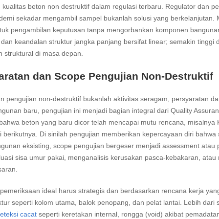
 kualitas beton non destruktif dalam regulasi terbaru. Regulator dan p
 demi sekadar mengambil sampel bukanlah solusi yang berkelanjutan.
ntuk pengambilan keputusan tanpa mengorbankan komponen bangunan. 
dan keandalan struktur jangka panjang bersifat linear; semakin tinggi 
 struktural di masa depan.
aratan dan Scope Pengujian Non-Destruktif
 pengujian non-destruktif bukanlah aktivitas seragam; persyaratan d
gunan baru, pengujian ini menjadi bagian integral dari Quality Assura
i bahwa beton yang baru dicor telah mencapai mutu rencana, misalnya
i berikutnya. Di sinilah pengujian memberikan kepercayaan diri bahwa spe
ngunan eksisting, scope pengujian bergeser menjadi assessment atau
uasi sisa umur pakai, menganalisis kerusakan pasca-kebakaran, ata
saran.
emeriksaan ideal harus strategis dan berdasarkan rencana kerja yang 
ruktur seperti kolom utama, balok penopang, dan pelat lantai. Lebih da
eteksi cacat
seperti keretakan internal, rongga (void) akibat pemada