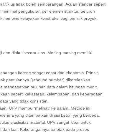
 titik uji tidak boleh sembarangan. Acuan standar seperti
inimal pengukuran per elemen struktur. Seluruh
kti empiris kelayakan konstruksi bagi pemilik proyek,
i dan diakui secara luas. Masing-masing memiliki
 lapangan karena sangat cepat dan ekonomis. Prinsip
rak pantulannya (rebound number) dikorelasikan
sa mendapatkan puluhan data dalam hitungan menit.
rmukaan seperti kekasaran, kelembaban, dan keberadaan
data yang tidak konsisten.
n, UPV mampu “melihat” ke dalam. Metode ini
nerima yang ditempatkan di sisi beton yang berbeda.
s elastisitas material. UPV sangat ideal untuk
t dari luar. Kekurangannya terletak pada proses