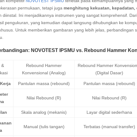
an kompetitif
NOVOTEST IPSMU
terletak pada kemampuannya yang me
ekerasan permukaan, tetapi juga
menghitung kekuatan, kepadatan, 
h diinstal. Ini menjadikannya instrumen yang sangat komprehensif. D
asil pengukuran, yang kemudian dapat langsung dihubungkan ke kompu
khusus. Untuk memberikan gambaran yang lebih jelas, perbandingan s
u.
Perbandingan: NOVOTEST IPSMU vs. Rebound Hammer Kon
r &
Rebound Hammer
Rebound Hammer Konvension
ikasi
Konvensional (Analog)
(Digital Dasar)
 Kerja
Pantulan massa (rebound)
Pantulan massa (rebound)
eter
Nilai Rebound (R)
Nilai Rebound (R)
ma
lan
Skala analog (mekanis)
Layar digital sederhana
panan
Manual (tulis tangan)
Terbatas (manual transfer)
a