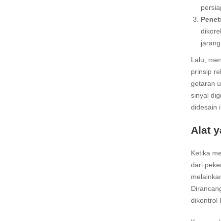
persia
Penet
dikore
jarang
Lalu, me
prinsip 
getaran u
sinyal di
didesain 
Alat 
Ketika me
dari pek
melainka
Dirancang
dikontrol