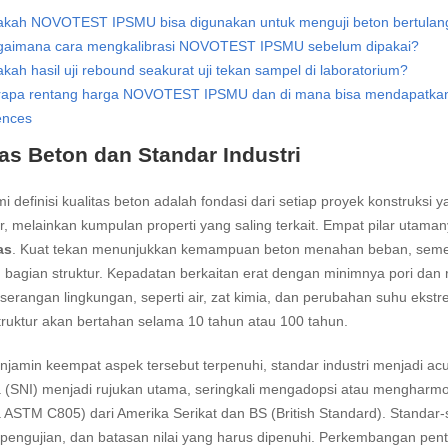
akah NOVOTEST IPSMU bisa digunakan untuk menguji beton bertulan
gaimana cara mengkalibrasi NOVOTEST IPSMU sebelum dipakai?
kah hasil uji rebound seakurat uji tekan sampel di laboratorium?
rapa rentang harga NOVOTEST IPSMU dan di mana bisa mendapatka
ences
tas Beton dan Standar Industri
definisi kualitas beton adalah fondasi dari setiap proyek konstruksi ya
, melainkan kumpulan properti yang saling terkait. Empat pilar utama
as
. Kuat tekan menunjukkan kemampuan beton menahan beban, sem
h bagian struktur. Kepadatan berkaitan erat dengan minimnya pori dan
serangan lingkungan, seperti air, zat kimia, dan perubahan suhu ekst
ruktur akan bertahan selama 10 tahun atau 100 tahun.
jamin keempat aspek tersebut terpenuhi, standar industri menjadi acu
 (SNI) menjadi rujukan utama, seringkali mengadopsi atau mengharmo
 ASTM C805) dari Amerika Serikat dan BS (British Standard). Standar-
pengujian, dan batasan nilai yang harus dipenuhi. Perkembangan pent