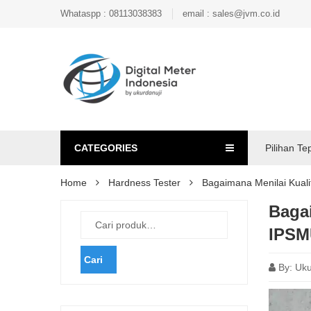
Whataspp : 08113038383
email : sales@jvm.co.id
CATEGORIES
Pilihan Te
Home
Hardness Tester
Bagaimana Menilai Kua
Baga
IPSM
Cari
By:
Uku