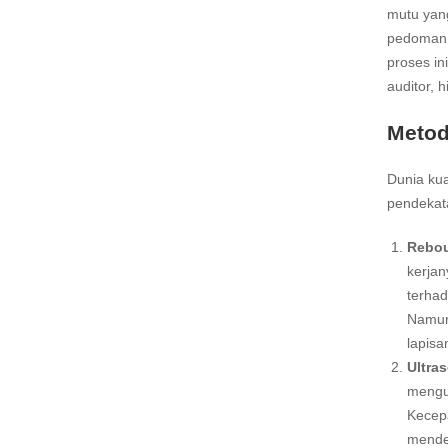
mutu yang
pedoman 
proses in
auditor, 
Metod
Dunia kua
pendekata
Rebou
kerjan
terhad
Namun,
lapisa
Ultras
menguk
Kecepa
mendet