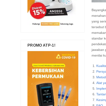
Bayangka
menahan j
yang seri
tersebut 
memakan 
standar k
pendekata
PROMO ATP-1!
jawaban 
menilai k
Kualit
Persya
Metod
Alat 
Imple
Tantan
Kesim
FAQ